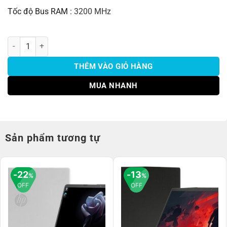
Tốc độ Bus RAM :
3200 MHz
HP Pavilion X360 14 ek0134TU i5 1235U/8GB/512GB/14"F số lượng
THÊM VÀO GIỎ HÀNG
MUA NHANH
Sản phẩm tương tự
22
13
%
%
OFF
OFF