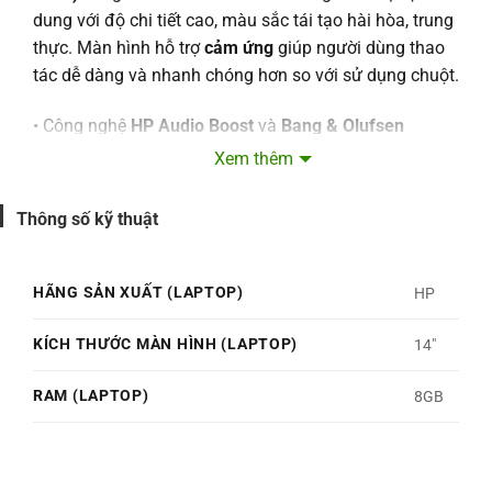
dung với độ chi tiết cao, màu sắc tái tạo hài hòa, trung
thực. Màn hình hỗ trợ
cảm ứng
giúp người dùng thao
tác dễ dàng và nhanh chóng hơn so với sử dụng chuột.
• Công nghệ
HP Audio Boost
và
Bang & Olufsen
audio
tái tạo âm thanh cho người dùng trải nghiệm
Xem thêm
chất âm to rõ, độ chi tiết cao.
Thông số kỹ thuật
• Laptop HP Pavilion có thiết kế tinh tế với lớp
vỏ kim
loại
chắc chắn, gia tăng sự sang trọng khi sử dụng
máy ở những nơi đông người. Khối lượng nhẹ chỉ
1.51
HÃNG SẢN XUẤT (LAPTOP)
HP
kg
dễ dàng cầm nắm khi sử dụng ở chế độ tablet.
KÍCH THƯỚC MÀN HÌNH (LAPTOP)
14"
• Công nghệ
bảo mật vân tay
cho phép người dùng mở
khóa máy an toàn và nhanh chóng chỉ với một lần
RAM (LAPTOP)
8GB
chạm nhẹ.
Công tắc khóa camera
giúp bảo vệ sự riêng
tư, tránh bị rò rỉ thông tin cá nhân.