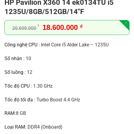
HP Pavilion X360 14 ek0134TU i5
1235U/8GB/512GB/14″F
Giá
Giá
18.600.000
₫
₫
20.600.000
gốc
hiện
là:
tại
Công nghệ CPU :
Intel Core i5 Alder Lake
– 1235U
20.600.000 ₫.
là:
18.600.000 ₫.
Số nhân :
10
Số luồng :
12
Tốc độ CPU :
1.30 GHz
Tốc độ tối đa :
Turbo Boost 4.4 GHz
RAM:
8 GB
Loại RAM:
DDR4 (Onboard)