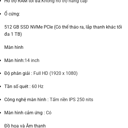
Hỗ trợ RAM tối đa:
Không hỗ trợ nâng cấp
Ổ cứng:
512 GB SSD NVMe PCIe (Có thể tháo ra, lắp thanh khác tối
đa 1 TB)
Màn hình
Màn hình:
14 inch
Độ phân giải :
Full HD (1920 x 1080)
Tần số quét :
60 Hz
Công nghệ màn hình :
Tấm nền IPS
250 nits
Màn hình cảm ứng :
Có
Đồ họa và Âm thanh