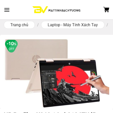
Skip
to
content
Trang chủ
/
Laptop - Máy Tính Xách Tay
/
10
%
OFF