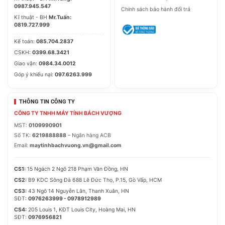
0987.945.547
Chính sách bảo hành đổi trả
Kĩ thuật - BH
Mr.Tuấn:
0819.727.999
Kế toán:
085.704.2837
CSKH:
0399.68.3421
Giao vận:
0984.34.0012
Góp ý khiếu nại:
097.6263.999
THÔNG TIN CÔNG TY
CÔNG TY TNHH MÁY TÍNH BÁCH VƯỢNG
MST:
0109990901
Số TK:
6219888888
– Ngân hàng ACB
Email:
maytinhbachvuong.vn@gmail.com
CS1:
15 Ngách 2 Ngõ 218 Phạm Văn Đồng, HN
CS2:
B9 KDC Sông Đà 688 Lê Đức Thọ, P.15, Gò Vấp, HCM
CS3:
43 Ngõ 14 Nguyễn Lân, Thanh Xuân, HN
SĐT:
0976263999 - 0978912989
CS4:
205 Louis 1, KĐT Louis City, Hoàng Mai, HN
SĐT:
0976956821