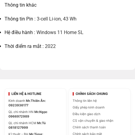
Thông tin khác
Thông tin Pin :
3-cell Li-ion, 43 Wh
Hệ điều hành :
Windows 11 Home SL
Thời điểm ra mắt :
2022
LIÊN HỆ & HOTLINE
CHÍNH SÁCH CHUNG
Kinh doanh
Mr.Thiên Ân:
Thông tin liên hệ
0923936177
Giấy phép kinh doanh
QL chi nhánh HN
Mr.Ngọc
Điều kiện giao dịch
0966972989
CS vận chuyển & giao nhận
QL chi nhánh HCM
Mr.Tú
Chính sách thanh toán
0818127999
Chính sách bảo mật
Kĩ thuật - BH
Mr.Tùng: