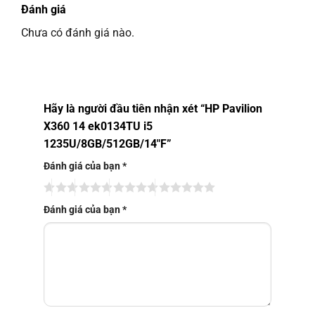
• Dọc hai bên máy có hàng loạt cổng kết nối tiên tiến
Đánh giá
như: Jack tai nghe 3.5 mm, USB 3.2, HDMI và USB
Chưa có đánh giá nào.
Type-C.
Hãy là người đầu tiên nhận xét “HP Pavilion
X360 14 ek0134TU i5
1235U/8GB/512GB/14″F”
Đánh giá của bạn
*
Đánh giá của bạn
*