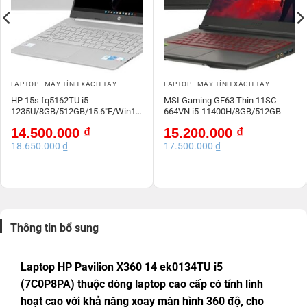
LAPTOP - MÁY TÍNH XÁCH TAY
LAPTOP - MÁY TÍNH XÁCH TAY
HP 15s fq5162TU i5
MSI Gaming GF63 Thin 11SC-
1235U/8GB/512GB/15.6″F/Win11
664VN i5-11400H/8GB/512GB
/ (7C134PA)/Bạc
Giá
Giá
Giá
Giá
14.500.000
₫
15.200.000
₫
gốc
hiện
gốc
hiện
18.650.000
₫
17.500.000
₫
là:
tại
là:
tại
18.650.000 ₫.
là:
17.500.000 ₫.
là:
14.500.000 ₫.
15.200.000 ₫.
Thông tin bổ sung
Laptop HP Pavilion X360 14 ek0134TU i5
(7C0P8PA) thuộc dòng laptop cao cấp có tính linh
hoạt cao với khả năng xoay màn hình 360 độ, cho