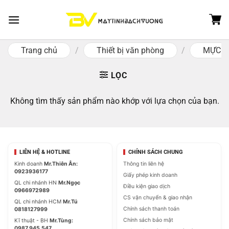
Skip
to
content
Trang chủ
/
Thiết bị văn phòng
/
MỰC M
LỌC
Không tìm thấy sản phẩm nào khớp với lựa chọn của bạn.
LIÊN HỆ & HOTLINE
CHÍNH SÁCH CHUNG
Kinh doanh
Mr.Thiên Ân:
Thông tin liên hệ
0923936177
Giấy phép kinh doanh
QL chi nhánh HN
Mr.Ngọc
Điều kiện giao dịch
0966972989
CS vận chuyển & giao nhận
QL chi nhánh HCM
Mr.Tú
Chính sách thanh toán
0818127999
Chính sách bảo mật
Kĩ thuật - BH
Mr.Tùng:
0987.945.547