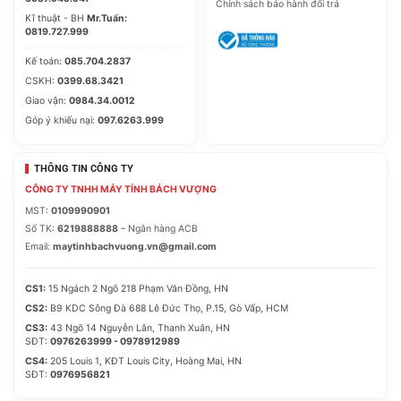
Chính sách bảo hành đổi trả
Kĩ thuật - BH
Mr.Tuấn:
0819.727.999
Kế toán:
085.704.2837
CSKH:
0399.68.3421
Giao vận:
0984.34.0012
Góp ý khiếu nại:
097.6263.999
THÔNG TIN CÔNG TY
CÔNG TY TNHH MÁY TÍNH BÁCH VƯỢNG
MST:
0109990901
Số TK:
6219888888
– Ngân hàng ACB
Email:
maytinhbachvuong.vn@gmail.com
CS1:
15 Ngách 2 Ngõ 218 Phạm Văn Đồng, HN
CS2:
B9 KDC Sông Đà 688 Lê Đức Thọ, P.15, Gò Vấp, HCM
CS3:
43 Ngõ 14 Nguyễn Lân, Thanh Xuân, HN
SĐT:
0976263999 - 0978912989
CS4:
205 Louis 1, KĐT Louis City, Hoàng Mai, HN
SĐT:
0976956821