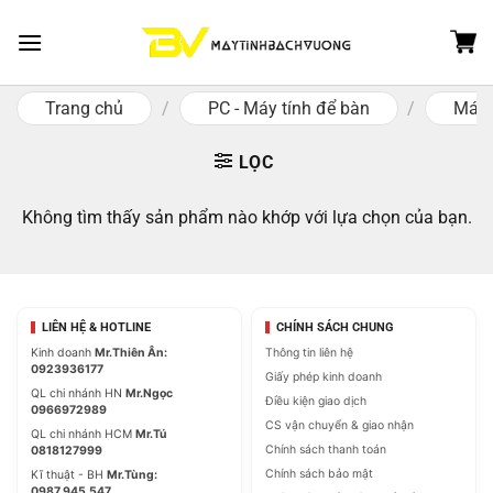
Skip
to
content
Trang chủ
/
PC - Máy tính để bàn
/
Máy 
LỌC
Không tìm thấy sản phẩm nào khớp với lựa chọn của bạn.
LIÊN HỆ & HOTLINE
CHÍNH SÁCH CHUNG
Kinh doanh
Mr.Thiên Ân:
Thông tin liên hệ
0923936177
Giấy phép kinh doanh
QL chi nhánh HN
Mr.Ngọc
Điều kiện giao dịch
0966972989
CS vận chuyển & giao nhận
QL chi nhánh HCM
Mr.Tú
Chính sách thanh toán
0818127999
Chính sách bảo mật
Kĩ thuật - BH
Mr.Tùng:
0987.945.547