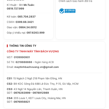
Chính sách bảo hành đổi trả
Kĩ thuật - BH
Mr.Tuấn:
0819.727.999
Kế toán:
085.704.2837
CSKH:
0399.68.3421
Giao vận:
0984.34.0012
Góp ý khiếu nại:
097.6263.999
THÔNG TIN CÔNG TY
CÔNG TY TNHH MÁY TÍNH BÁCH VƯỢNG
MST:
0109990901
Số TK:
6219888888
– Ngân hàng ACB
Email:
maytinhbachvuong.vn@gmail.com
CS1:
15 Ngách 2 Ngõ 218 Phạm Văn Đồng, HN
CS2:
B9 KDC Sông Đà 688 Lê Đức Thọ, P.15, Gò Vấp, HCM
CS3:
43 Ngõ 14 Nguyễn Lân, Thanh Xuân, HN
SĐT:
0976263999 - 0978912989
CS4:
205 Louis 1, KĐT Louis City, Hoàng Mai, HN
SĐT:
0976956821