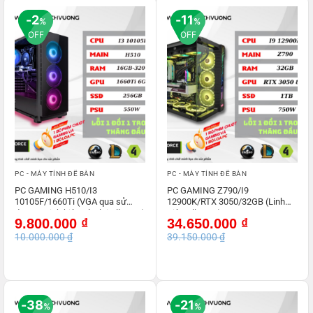
2
11
%
%
OFF
OFF
PC - MÁY TÍNH ĐỂ BÀN
PC - MÁY TÍNH ĐỂ BÀN
PC GAMING H510/I3
PC GAMING Z790/I9
10105F/1660Ti (VGA qua sử
12900K/RTX 3050/32GB (Linh
dụng – Linh kiện còn lại All NEW)
Kiện All NEW)
Giá
Giá
Giá
Giá
9.800.000
₫
34.650.000
₫
gốc
hiện
gốc
hiện
10.000.000
₫
39.150.000
₫
là:
tại
là:
tại
10.000.000 ₫.
là:
39.150.000 ₫.
là:
9.800.000 ₫.
34.650.000 ₫.
38
21
%
%