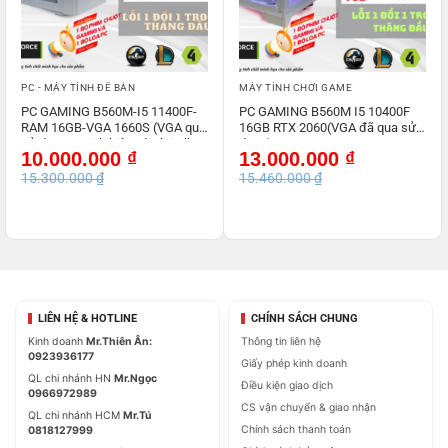
PC - MÁY TÍNH ĐỂ BÀN
MÁY TÍNH CHƠI GAME
PC GAMING B560M-I5 11400F-
PC GAMING B560M I5 10400F
RAM 16GB-VGA 1660S (VGA qua
16GB RTX 2060(VGA đã qua sử
sử dụng – Linh kiện còn lại All
dụng)
Giá
Giá
Giá
Giá
10.000.000
₫
13.000.000
₫
NEW )
gốc
hiện
gốc
hiện
15.300.000
₫
15.460.000
₫
là:
tại
là:
tại
15.300.000 ₫.
là:
15.460.000 ₫.
là:
10.000.000 ₫.
13.000.000 ₫.
LIÊN HỆ & HOTLINE
CHÍNH SÁCH CHUNG
Kinh doanh
Mr.Thiên Ân:
Thông tin liên hệ
0923936177
Giấy phép kinh doanh
QL chi nhánh HN
Mr.Ngọc
Điều kiện giao dịch
0966972989
CS vận chuyển & giao nhận
QL chi nhánh HCM
Mr.Tú
Chính sách thanh toán
0818127999