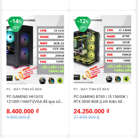
11.000.000 ₫.
9.250.000 ₫.
14
12
%
%
OFF
OFF
PC - MÁY TÍNH ĐỂ BÀN
PC - MÁY TÍNH ĐỂ BÀN
PC GAMING H610/I3
PC GAMING B760 / I5 13600K /
12100F/1660Ti(VGA đã qua sử
RTX 3050 8GB (Linh Kiện All
dụng – Linh kiện còn lại All NEW)
NEW)
Giá
Giá
Giá
Giá
8.400.000
₫
24.250.000
₫
gốc
hiện
gốc
hiện
9.800.000
₫
27.650.000
₫
là:
tại
là:
tại
9.800.000 ₫.
là:
27.650.000 ₫.
là:
8.400.000 ₫.
24.250.000 ₫.