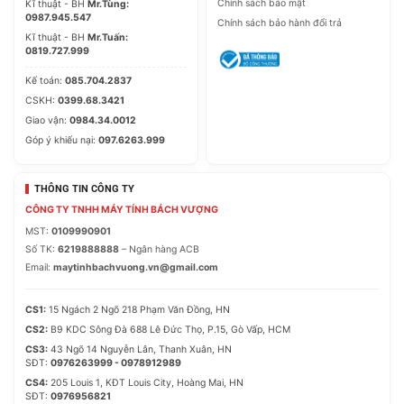
Chính sách bảo mật
Kĩ thuật - BH
Mr.Tùng:
0987.945.547
Chính sách bảo hành đổi trả
Kĩ thuật - BH
Mr.Tuấn:
0819.727.999
Kế toán:
085.704.2837
CSKH:
0399.68.3421
Giao vận:
0984.34.0012
Góp ý khiếu nại:
097.6263.999
THÔNG TIN CÔNG TY
CÔNG TY TNHH MÁY TÍNH BÁCH VƯỢNG
MST:
0109990901
Số TK:
6219888888
– Ngân hàng ACB
Email:
maytinhbachvuong.vn@gmail.com
CS1:
15 Ngách 2 Ngõ 218 Phạm Văn Đồng, HN
CS2:
B9 KDC Sông Đà 688 Lê Đức Thọ, P.15, Gò Vấp, HCM
CS3:
43 Ngõ 14 Nguyễn Lân, Thanh Xuân, HN
SĐT:
0976263999 - 0978912989
CS4:
205 Louis 1, KĐT Louis City, Hoàng Mai, HN
SĐT:
0976956821