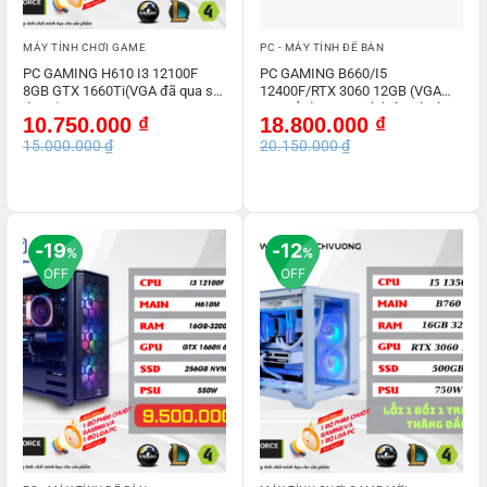
MÁY TÍNH CHƠI GAME
PC - MÁY TÍNH ĐỂ BÀN
PC GAMING H610 I3 12100F
PC GAMING B660/I5
8GB GTX 1660Ti(VGA đã qua sử
12400F/RTX 3060 12GB (VGA
dụng )
qua sử dụng – Linh kiện còn lại
Giá
Giá
Giá
Giá
10.750.000
₫
18.800.000
₫
All NEW)
gốc
hiện
gốc
hiện
15.000.000
₫
20.150.000
₫
là:
tại
là:
tại
15.000.000 ₫.
là:
20.150.000 ₫.
là:
10.750.000 ₫.
18.800.000 ₫.
19
12
%
%
OFF
OFF