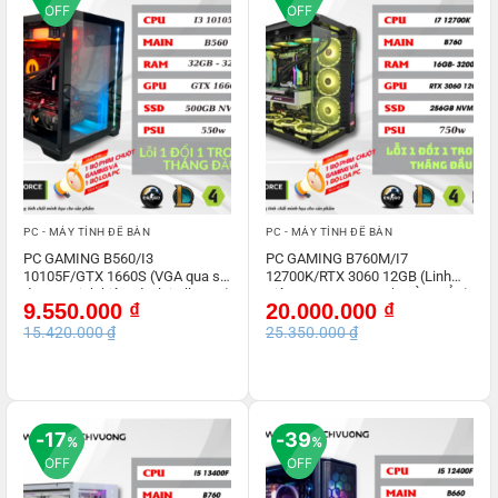
OFF
OFF
PC - MÁY TÍNH ĐỂ BÀN
PC - MÁY TÍNH ĐỂ BÀN
PC GAMING B560/I3
PC GAMING B760M/I7
10105F/GTX 1660S (VGA qua sử
12700K/RTX 3060 12GB (Linh
dụng – Linh kiện còn lại All NEW)
Kiện ALL NEW- CHƯA KÈM TẢN)
Giá
Giá
Giá
Giá
9.550.000
₫
20.000.000
₫
gốc
hiện
gốc
hiện
15.420.000
₫
25.350.000
₫
là:
tại
là:
tại
15.420.000 ₫.
là:
25.350.000 ₫.
là:
9.550.000 ₫.
20.000.000 ₫.
17
39
%
%
OFF
OFF