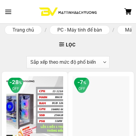
Skip
to
content
Trang chủ
/
PC - Máy tính để bàn
/
Máy 
LỌC
28
7
%
%
OFF
OFF