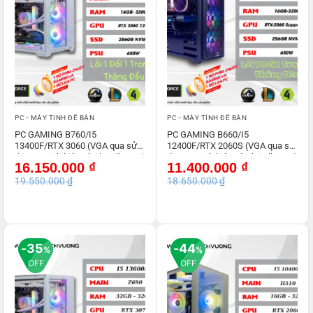
PC - MÁY TÍNH ĐỂ BÀN
PC - MÁY TÍNH ĐỂ BÀN
PC GAMING B760/I5
PC GAMING B660/I5
13400F/RTX 3060 (VGA qua sử
12400F/RTX 2060S (VGA qua sử
dụng – Linh kiện còn lại All NEW)
dụng – Linh kiện còn lại All NEW)
Giá
Giá
Giá
Giá
16.150.000
₫
11.400.000
₫
gốc
hiện
gốc
hiện
19.550.000
₫
18.650.000
₫
là:
tại
là:
tại
19.550.000 ₫.
là:
18.650.000 ₫.
là:
16.150.000 ₫.
11.400.000 ₫.
35
44
%
%
OFF
OFF