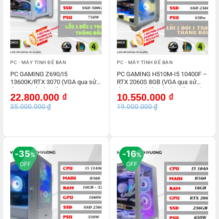
PC - MÁY TÍNH ĐỂ BÀN
PC - MÁY TÍNH ĐỂ BÀN
PC GAMING Z690/I5
PC GAMING H510M-I5 10400F –
13600K/RTX 3070 (VGA qua sử
RTX 2060S 8GB (VGA qua sử
dụng – Còn lại All NEW)
dụng-Linh kiện còn lại All NEW)
Giá
Giá
Giá
Giá
22.800.000
₫
10.550.000
₫
gốc
hiện
gốc
hiện
35.000.000
₫
19.000.000
₫
là:
tại
là:
tại
35.000.000 ₫.
là:
19.000.000 ₫.
là:
22.800.000 ₫.
10.550.000 ₫.
35
16
%
%
OFF
OFF