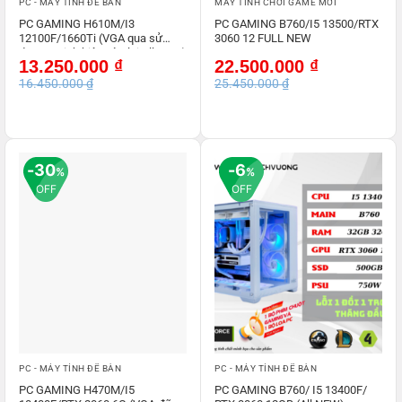
PC - MÁY TÍNH ĐỂ BÀN
MÁY TÍNH CHƠI GAME MỚI
PC GAMING H610M/I3
PC GAMING B760/I5 13500/RTX
12100F/1660Ti (VGA qua sử
3060 12 FULL NEW
dụng – Linh kiện còn lại All NEW)
Giá
Giá
Giá
Giá
13.250.000
₫
22.500.000
₫
gốc
hiện
gốc
hiện
16.450.000
₫
25.450.000
₫
là:
tại
là:
tại
16.450.000 ₫.
là:
25.450.000 ₫.
là:
13.250.000 ₫.
22.500.000 ₫.
30
6
%
%
OFF
OFF
PC - MÁY TÍNH ĐỂ BÀN
PC - MÁY TÍNH ĐỂ BÀN
PC GAMING H470M/I5
PC GAMING B760/ I5 13400F/