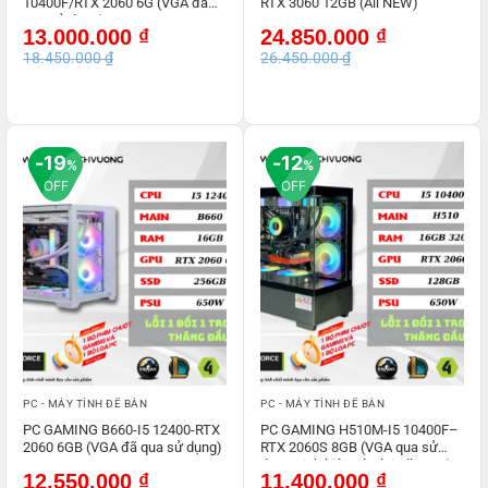
10400F/RTX 2060 6G (VGA đã
RTX 3060 12GB (All NEW)
qua sử dụng)
Giá
Giá
Giá
Giá
13.000.000
₫
24.850.000
₫
gốc
hiện
gốc
hiện
18.450.000
₫
26.450.000
₫
là:
tại
là:
tại
18.450.000 ₫.
là:
26.450.000 ₫.
là:
13.000.000 ₫.
24.850.000 ₫.
19
12
%
%
OFF
OFF
PC - MÁY TÍNH ĐỂ BÀN
PC - MÁY TÍNH ĐỂ BÀN
PC GAMING B660-I5 12400-RTX
PC GAMING H510M-I5 10400F–
2060 6GB (VGA đã qua sử dụng)
RTX 2060S 8GB (VGA qua sử
dụng-Linh kiện còn lại All NEW)
Giá
Giá
Giá
Giá
12.550.000
₫
11.400.000
₫