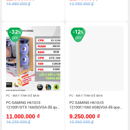
gốc
hiện
gốc
hiện
15.480.000
₫
12.950.000
₫
là:
tại
là:
tại
15.480.000 ₫.
là:
12.950.000 ₫.
là:
12.550.000 ₫.
11.400.000 ₫.
32
12
%
%
OFF
OFF
PC - MÁY TÍNH ĐỂ BÀN
PC - MÁY TÍNH ĐỂ BÀN
PC GAMING H610/I3
PC GAMING H610/I3
12100F/GTX 1660S(VGA đã qua
12100F/1060 6GB(VGA đã qua
sử dụng – Linh Kiện Còn Lại All
sử dụng – Linh kiện còn lại All
Giá
Giá
Giá
Giá
11.000.000
₫
9.250.000
₫
NEW)
NEW)
gốc
hiện
gốc
hiện
16.250.000
₫
10.560.000
₫
là:
tại
là:
tại
16.250.000 ₫.
là:
10.560.000 ₫.
là: