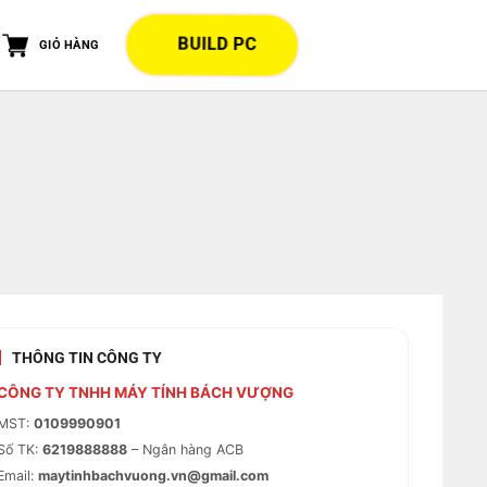
BUILD PC
GIỎ HÀNG
THÔNG TIN CÔNG TY
CÔNG TY TNHH MÁY TÍNH BÁCH VƯỢNG
MST:
0109990901
Số TK:
6219888888
– Ngân hàng ACB
Email:
maytinhbachvuong.vn@gmail.com