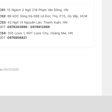
CS1:
15 Ngách 2 Ngõ 218 Phạm Văn Đồng, HN
CS2:
B9 KDC Sông Đà 688 Lê Đức Thọ, P.15, Gò Vấp, HCM
CS3:
43 Ngõ 14 Nguyễn Lân, Thanh Xuân, HN
SĐT:
0976263999 - 0978912989
CS4:
205 Louis 1, KĐT Louis City, Hoàng Mai, HN
SĐT:
0976956821
gày 05/12/2025