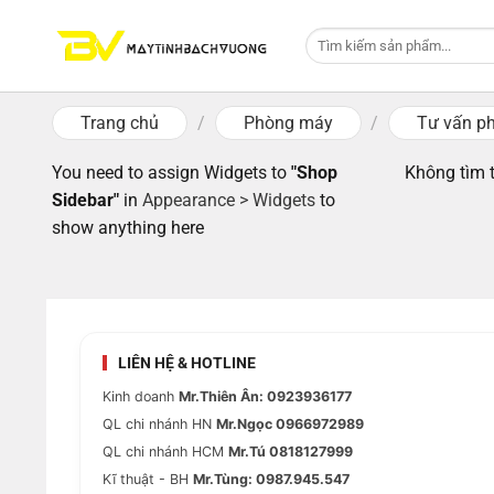
Skip
Tìm
to
kiếm:
content
Trang chủ
/
Phòng máy
/
Tư vấn p
You need to assign Widgets to
"Shop
Không tìm 
Sidebar"
in
Appearance > Widgets
to
show anything here
LIÊN HỆ & HOTLINE
Kinh doanh
Mr.Thiên Ân: 0923936177
QL chi nhánh HN
Mr.Ngọc 0966972989
QL chi nhánh HCM
Mr.Tú 0818127999
Kĩ thuật - BH
Mr.Tùng: 0987.945.547