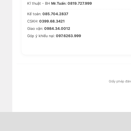
Kĩ thuật - BH
Mr.Tuấn: 0819.727.999
Kế toán:
085.704.2837
CSKH:
0399.68.3421
Giao vận:
0984.34.0012
Góp ý khiếu nại:
097.6263.999
Giấy phép đăn