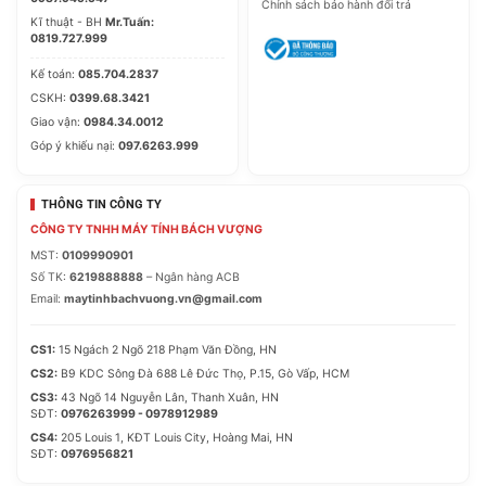
Chính sách bảo hành đổi trả
Kĩ thuật - BH
Mr.Tuấn:
0819.727.999
Kế toán:
085.704.2837
CSKH:
0399.68.3421
Giao vận:
0984.34.0012
Góp ý khiếu nại:
097.6263.999
THÔNG TIN CÔNG TY
CÔNG TY TNHH MÁY TÍNH BÁCH VƯỢNG
MST:
0109990901
Số TK:
6219888888
– Ngân hàng ACB
Email:
maytinhbachvuong.vn@gmail.com
CS1:
15 Ngách 2 Ngõ 218 Phạm Văn Đồng, HN
CS2:
B9 KDC Sông Đà 688 Lê Đức Thọ, P.15, Gò Vấp, HCM
CS3:
43 Ngõ 14 Nguyễn Lân, Thanh Xuân, HN
SĐT:
0976263999 - 0978912989
CS4:
205 Louis 1, KĐT Louis City, Hoàng Mai, HN
SĐT:
0976956821