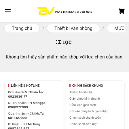
Skip
to
content
Trang chủ
/
Thiết bị văn phòng
/
MỰC M
LỌC
Không tìm thấy sản phẩm nào khớp với lựa chọn của bạn.
LIÊN HỆ & HOTLINE
CHÍNH SÁCH CHUNG
Kinh doanh
Mr.Thiên Ân:
Thông tin liên hệ
0923936177
Giấy phép kinh doanh
QL chi nhánh HN
Mr.Ngọc
Điều kiện giao dịch
0966972989
CS vận chuyển & giao nhận
QL chi nhánh HCM
Mr.Tú
Chính sách thanh toán
0818127999
Chính sách bảo mật
Kĩ thuật - BH
Mr.Tùng:
0987.945.547