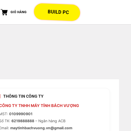
BUILD PC
GIỎ HÀNG
THÔNG TIN CÔNG TY
CÔNG TY TNHH MÁY TÍNH BÁCH VƯỢNG
MST:
0109990901
Số TK:
6219888888
– Ngân hàng ACB
Email:
maytinhbachvuong.vn@gmail.com