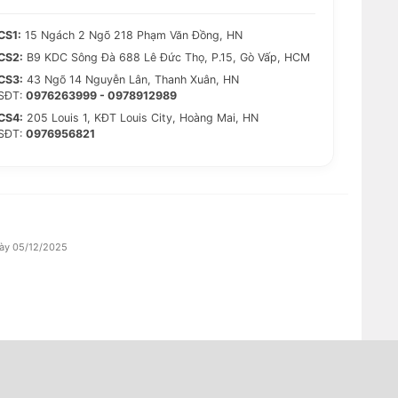
CS1:
15 Ngách 2 Ngõ 218 Phạm Văn Đồng, HN
CS2:
B9 KDC Sông Đà 688 Lê Đức Thọ, P.15, Gò Vấp, HCM
CS3:
43 Ngõ 14 Nguyễn Lân, Thanh Xuân, HN
SĐT:
0976263999 - 0978912989
CS4:
205 Louis 1, KĐT Louis City, Hoàng Mai, HN
SĐT:
0976956821
gày 05/12/2025