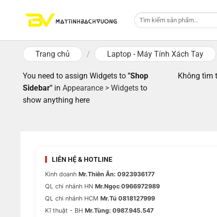
Skip
Tìm
to
kiếm:
content
Trang chủ
/
Laptop - Máy Tính Xách Tay
You need to assign Widgets to
"Shop
Không tìm 
Sidebar"
in
Appearance > Widgets
to
show anything here
LIÊN HỆ & HOTLINE
Kinh doanh
Mr.Thiên Ân: 0923936177
QL chi nhánh HN
Mr.Ngọc 0966972989
QL chi nhánh HCM
Mr.Tú 0818127999
Kĩ thuật - BH
Mr.Tùng: 0987.945.547