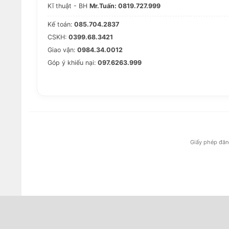
Kĩ thuật - BH
Mr.Tuấn: 0819.727.999
Kế toán:
085.704.2837
CSKH:
0399.68.3421
Giao vận:
0984.34.0012
Góp ý khiếu nại:
097.6263.999
Giấy phép đăn