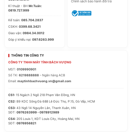
Chính sách bảo hành đổi trả
Kĩ thuật - BH
Mr.Tuấn:
0819.727.999
Kế toán:
085.704.2837
CSKH:
0399.68.3421
Giao vận:
0984.34.0012
Góp ý khiếu nại:
097.6263.999
THÔNG TIN CÔNG TY
CÔNG TY TNHH MÁY TÍNH BÁCH VƯỢNG
MST:
0109990901
Số TK:
6219888888
– Ngân hàng ACB
Email:
maytinhbachvuong.vn@gmail.com
CS1:
15 Ngách 2 Ngõ 218 Phạm Văn Đồng, HN
CS2:
B9 KDC Sông Đà 688 Lê Đức Thọ, P.15, Gò Vấp, HCM
CS3:
43 Ngõ 14 Nguyễn Lân, Thanh Xuân, HN
SĐT:
0976263999 - 0978912989
CS4:
205 Louis 1, KĐT Louis City, Hoàng Mai, HN
SĐT:
0976956821