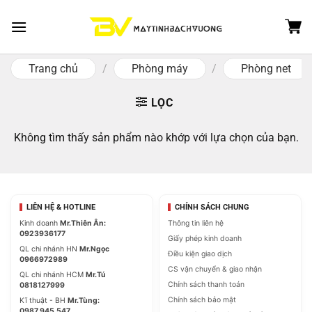
Skip
to
content
Trang chủ
/
Phòng máy
/
Phòng net
LỌC
Không tìm thấy sản phẩm nào khớp với lựa chọn của bạn.
LIÊN HỆ & HOTLINE
CHÍNH SÁCH CHUNG
Kinh doanh
Mr.Thiên Ân:
Thông tin liên hệ
0923936177
Giấy phép kinh doanh
QL chi nhánh HN
Mr.Ngọc
Điều kiện giao dịch
0966972989
CS vận chuyển & giao nhận
QL chi nhánh HCM
Mr.Tú
Chính sách thanh toán
0818127999
Chính sách bảo mật
Kĩ thuật - BH
Mr.Tùng:
0987.945.547