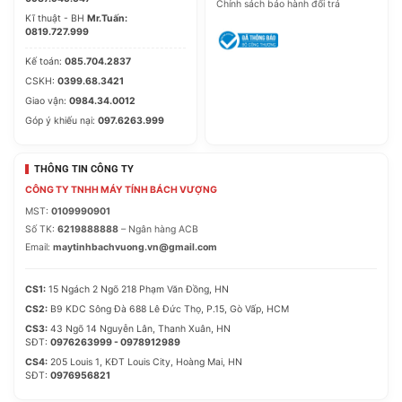
Chính sách bảo hành đổi trả
Kĩ thuật - BH
Mr.Tuấn:
0819.727.999
Kế toán:
085.704.2837
CSKH:
0399.68.3421
Giao vận:
0984.34.0012
Góp ý khiếu nại:
097.6263.999
THÔNG TIN CÔNG TY
CÔNG TY TNHH MÁY TÍNH BÁCH VƯỢNG
MST:
0109990901
Số TK:
6219888888
– Ngân hàng ACB
Email:
maytinhbachvuong.vn@gmail.com
CS1:
15 Ngách 2 Ngõ 218 Phạm Văn Đồng, HN
CS2:
B9 KDC Sông Đà 688 Lê Đức Thọ, P.15, Gò Vấp, HCM
CS3:
43 Ngõ 14 Nguyễn Lân, Thanh Xuân, HN
SĐT:
0976263999 - 0978912989
CS4:
205 Louis 1, KĐT Louis City, Hoàng Mai, HN
SĐT:
0976956821