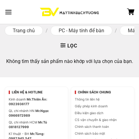
Skip
to
content
Trang chủ
/
PC - Máy tính để bàn
/
Máy 
LỌC
Không tìm thấy sản phẩm nào khớp với lựa chọn của bạn.
LIÊN HỆ & HOTLINE
CHÍNH SÁCH CHUNG
Kinh doanh
Mr.Thiên Ân:
Thông tin liên hệ
0923936177
Giấy phép kinh doanh
QL chi nhánh HN
Mr.Ngọc
Điều kiện giao dịch
0966972989
CS vận chuyển & giao nhận
QL chi nhánh HCM
Mr.Tú
Chính sách thanh toán
0818127999
Chính sách bảo mật
Kĩ thuật - BH
Mr.Tùng:
0987.945.547