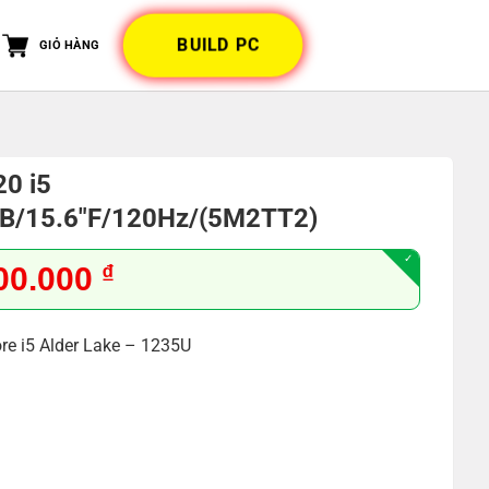
BUILD PC
GIỎ HÀNG
20 i5
B/15.6″F/120Hz/(5M2TT2)
Giá
00.000
₫
hiện
tại
ore i5 Alder Lake – 1235U
0.000 ₫.
là:
16.000.000 ₫.