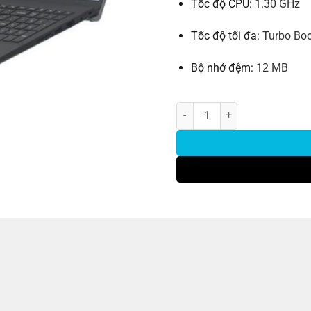
Tốc độ CPU:
1.30 GHz
Tốc độ tối đa:
Turbo Boo
Bộ nhớ đệm:
12 MB
Dell Vostro 15 3520 i5 1235