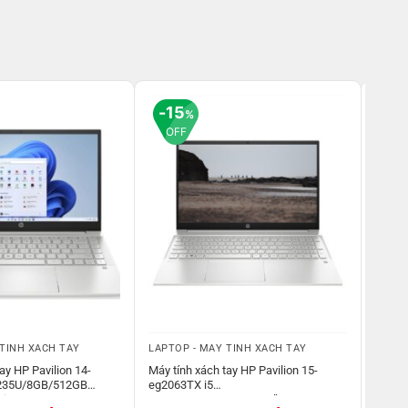
15
1
%
OFF
OF
 TÍNH XÁCH TAY
LAPTOP - MÁY TÍNH XÁCH TAY
LAPTO
ay HP Pavilion 14-
Máy tính xách tay HP Pavilion 15-
Máy tí
1235U/8GB/512GB
eg2063TX i5
N5620
Win11_Bạc_7C0W2PA
1235U/8GB/512GB/15.6”/MX550
1240P