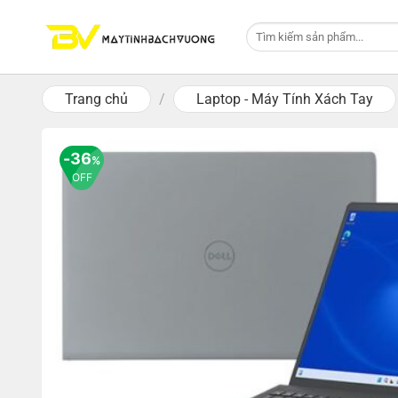
Skip
Tìm
to
kiếm:
content
Trang chủ
/
Laptop - Máy Tính Xách Tay
36
%
OFF