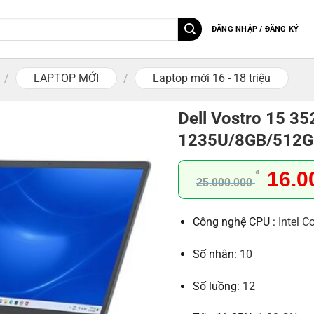
ĐĂNG NHẬP / ĐĂNG KÝ
/
LAPTOP MỚI
/
Laptop mới 16 - 18 triệu
Dell Vostro 15 35
1235U/8GB/512G
Giá
16.0
₫
25.000.000
gốc
là:
Công nghệ CPU :
Intel C
25.00
Số nhân:
10
Số luồng:
12