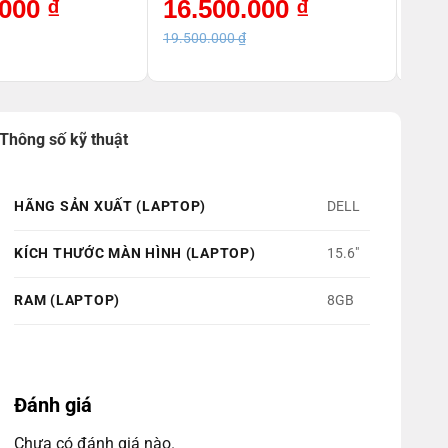
Giá
Giá
Giá
Giá
.000
₫
16.500.000
₫
21
2GB/Win11_Bạc_7C0Q2PA
_2GB/
gốc
hiện
gốc
hiện
là:
tại
là:
tại
19.500.000
₫
23.4
19.500.000 ₫.
là:
23.49
là:
16.500.000 ₫.
21.10
Thông số kỹ thuật
HÃNG SẢN XUẤT (LAPTOP)
DELL
KÍCH THƯỚC MÀN HÌNH (LAPTOP)
15.6"
RAM (LAPTOP)
8GB
Đánh giá
Chưa có đánh giá nào.