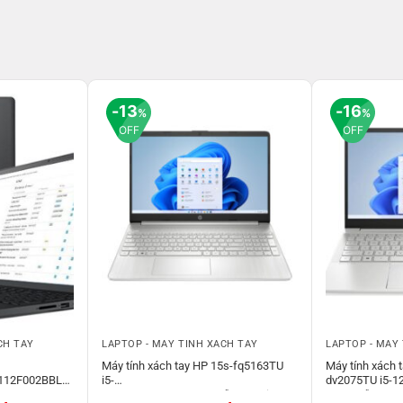
13
16
%
%
OFF
OFF
CH TAY
LAPTOP - MÁY TÍNH XÁCH TAY
LAPTOP - MÁY
Máy tính xách tay HP 15s-fq5163TU
Máy tính xách t
112F002BBL)/
i5-
dv2075TU i5-
1235U/8GB/256GB/15.6″FHD/Win11_
SSD/14″FHD/