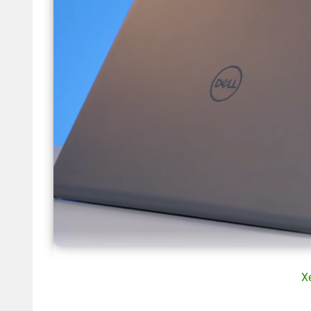
Bộ nhớ
RAM 8 GB
đối với một người dùng là sinh vi
X
làm việc văn phòng. Tuy nhiên, khi mình thực hiện c
hàng chục tab Chrome, máy sẽ có hiện tượng giật la