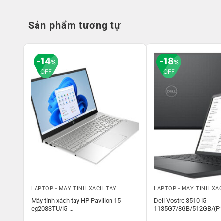
Sản phẩm tương tự
14
18
%
%
OFF
OFF
LAPTOP - MÁY TÍNH XÁCH TAY
LAPTOP - MÁY TÍNH XÁ
3520
Máy tính xách tay HP Pavilion 15-
Dell Vostro 3510 i5
eg2083TU/i5-
1135G7/8GB/512GB/(P
n11+
1240P/8GB/512GB/15.6”FHD/Win11_
Đen