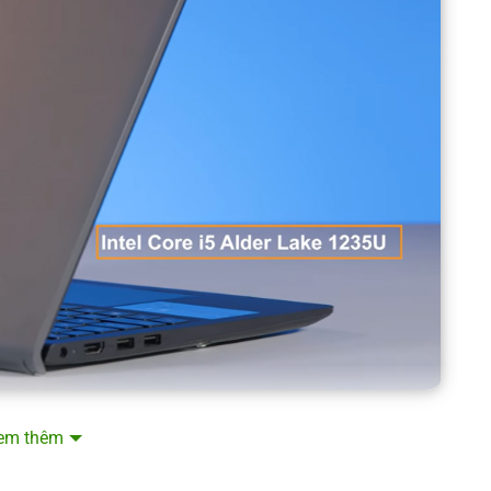
ên như mình vẫn đủ để sử dụng cho các tác vụ học tập,
em thêm
ác tác vụ chỉnh sửa video hay thiết kế và mở đồng thời
g nhẹ, do đó nếu bạn có nhu cầu làm việc nặng có thể