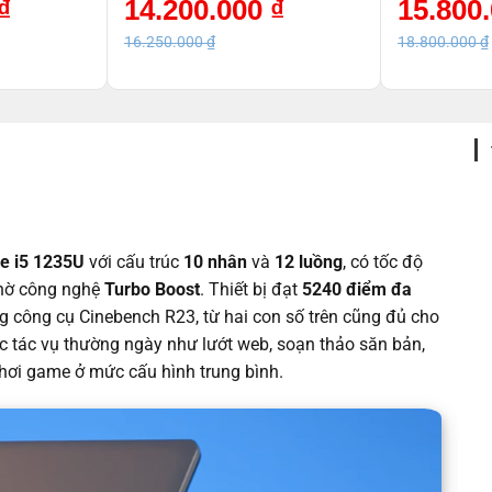
Giá
Giá
Giá
Giá
₫
14.200.000
₫
15.800
Bạc_7C135PA
gốc
hiện
gốc
hiện
là:
tại
là:
tại
16.250.000
₫
18.800.000
₫
16.250.000 ₫.
là:
18.800.000 ₫.
là:
14.200.000 ₫.
15.800.000 ₫.
re i5 1235U
với cấu trúc
10 nhân
và
12 luồng
, có tốc độ
ờ công nghệ
Turbo Boost
. Thiết bị đạt
5240 điểm đa
 công cụ Cinebench R23, từ hai con số trên cũng đủ cho
c tác vụ thường ngày như lướt web, soạn thảo săn bản,
 chơi game ở mức cấu hình trung bình.