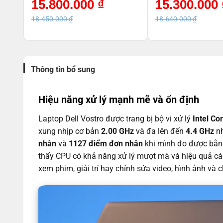
Giá
Giá
Giá
Giá
15.800.000
₫
15.300.000
Bạc_7C 0W9PA
gốc
hiện
gốc
hiện
là:
tại
là:
tại
18.450.000
₫
18.640.000
₫
18.450.000 ₫.
là:
18.640.000 ₫.
là:
15.800.000 ₫.
15.300.000 ₫.
Thông tin bổ sung
Hiệu năng xử lý mạnh mẽ và ổn định
Laptop Dell Vostro được trang bị bộ vi xử lý
Intel Co
xung nhịp cơ bản
2.00 GHz
và đa lên đến
4.4 GHz
nh
nhân
và
1127 điểm đơn nhân
khi mình đo được bằng
thấy CPU có khả năng xử lý mượt mà và hiệu quả cá
xem phim, giải trí hay chỉnh sửa video, hình ảnh và