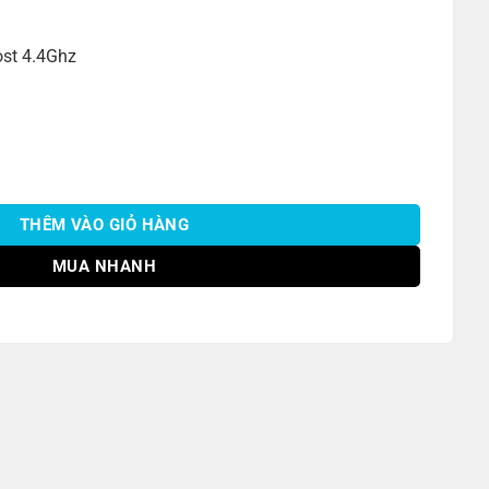
st 4.4Ghz
U/8GB/512GB/15.6"F/120Hz/(5M2TT2) số lượng
THÊM VÀO GIỎ HÀNG
MUA NHANH