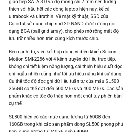
giao tiếp SATA 3.0 và độ mỏng chỉ 7 mm nên tương
thích với hầu hết các dòng laptop hiện nay, kể cả
ultrabook và ultrathin. Về mặt kỹ thuật, SSD của
Colorful sử dụng chip nhớ 3D NAND được đóng gói
dạng BGA (ball grid array), cho phép mở rộng mật độ
lưu trữ nhiều hơn trên cùng kích thước chip.
Bên cạnh đó, việc kết hợp dòng vi điều khiển Silicon
Motion SMI-2256 với 4 kênh truyền dữ liệu trực tiếp,
không chỉ tiết kiệm năng lượng, cải thiện hiệu suất đọc
ghi ngẫu nhiên cũng như tối ưu hiệu năng khi sử dụng.
Cụ thể tốc độ đọc ghi dữ liệu tuần tự của mẫu SL500
256GB có thể đạt đến 500 MB/s và 400 MB/s. Các sản
phẩm khác có tốc độ thấp hơn một chút tùy phiên bản
cụ thể.
SL300 hiện có các mức dung lượng từ 60GB đến
160GB trong khi các sản phẩm dòng SL500 phong phú
hơn, dung lượng từ 240GB đến 640GB.