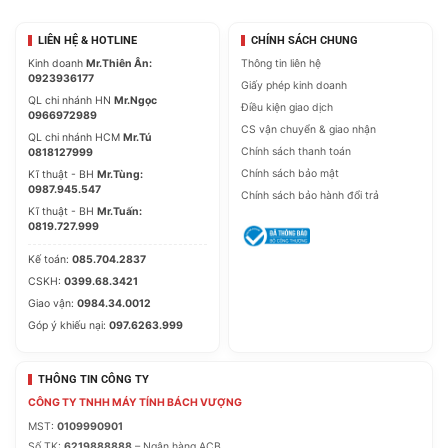
LIÊN HỆ & HOTLINE
CHÍNH SÁCH CHUNG
Kinh doanh
Mr.Thiên Ân:
Thông tin liên hệ
0923936177
Giấy phép kinh doanh
QL chi nhánh HN
Mr.Ngọc
Điều kiện giao dịch
0966972989
CS vận chuyển & giao nhận
QL chi nhánh HCM
Mr.Tú
Chính sách thanh toán
0818127999
Chính sách bảo mật
Kĩ thuật - BH
Mr.Tùng:
0987.945.547
Chính sách bảo hành đổi trả
Kĩ thuật - BH
Mr.Tuấn:
0819.727.999
Kế toán:
085.704.2837
CSKH:
0399.68.3421
Giao vận:
0984.34.0012
Góp ý khiếu nại:
097.6263.999
THÔNG TIN CÔNG TY
CÔNG TY TNHH MÁY TÍNH BÁCH VƯỢNG
MST:
0109990901
Số TK:
6219888888
– Ngân hàng ACB