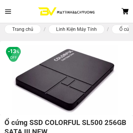
Skip
to
content
Trang chủ
/
Linh Kiện Máy Tính
/
Ổ cứn
13
%
OFF
Ổ cứng SSD COLORFUL SL500 256GB
SATA III NEW