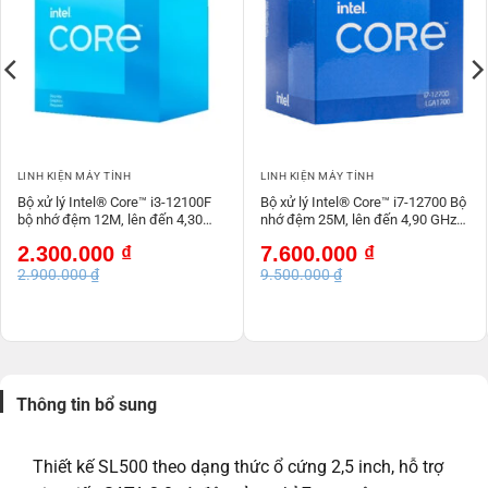
LINH KIỆN MÁY TÍNH
LINH KIỆN MÁY TÍNH
Bộ xử lý Intel® Core™ i3-12100F
Bộ xử lý Intel® Core™ i7-12700 Bộ
bộ nhớ đệm 12M, lên đến 4,30
nhớ đệm 25M, lên đến 4,90 GHz
GHz NEW TRAY
NEW TRAY
Giá
Giá
Giá
Giá
2.300.000
₫
7.600.000
₫
gốc
hiện
gốc
hiện
2.900.000
₫
9.500.000
₫
là:
tại
là:
tại
2.900.000 ₫.
là:
9.500.000 ₫.
là:
2.300.000 ₫.
7.600.000 ₫.
Thông tin bổ sung
Thiết kế SL500 theo dạng thức ổ cứng 2,5 inch, hỗ trợ