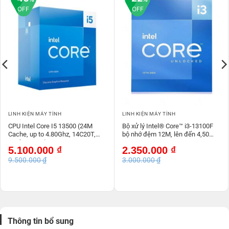
OFF
OFF
LINH KIỆN MÁY TÍNH
LINH KIỆN MÁY TÍNH
CPU Intel Core I5 13500 (24M
Bộ xử lý Intel® Core™ i3-13100F
Cache, up to 4.80Ghz, 14C20T,
bộ nhớ đệm 12M, lên đến 4,50
Socket 1700) New Tray
GHz New tray
Giá
Giá
Giá
Giá
5.100.000
₫
2.350.000
₫
gốc
hiện
gốc
hiện
9.500.000
₫
3.000.000
₫
là:
tại
là:
tại
9.500.000 ₫.
là:
3.000.000 ₫.
là:
5.100.000 ₫.
2.350.000 ₫.
Thông tin bổ sung