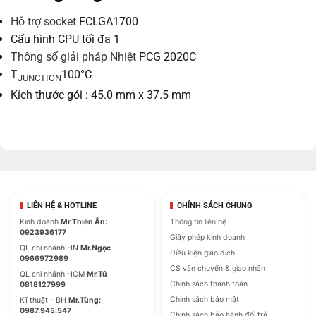
Hỗ trợ socket
FCLGA1700
Cấu hình CPU tối đa
1
Thông số giải pháp Nhiệt
PCG 2020C
T
100°C
JUNCTION
Kích thước gói :
45.0 mm x 37.5 mm
LIÊN HỆ & HOTLINE
CHÍNH SÁCH CHUNG
Kinh doanh
Mr.Thiên Ân:
Thông tin liên hệ
0923936177
Giấy phép kinh doanh
QL chi nhánh HN
Mr.Ngọc
Điều kiện giao dịch
0966972989
CS vận chuyển & giao nhận
QL chi nhánh HCM
Mr.Tú
Chính sách thanh toán
0818127999
Chính sách bảo mật
Kĩ thuật - BH
Mr.Tùng:
0987.945.547
Chính sách bảo hành đổi trả