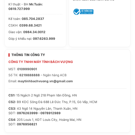
Kĩ thuật - BH
Mr.Tuấn:
0819.727.999
Kế toán:
085.704.2837
CSKH:
0399.68.3421
Giao vận:
0984.34.0012
Góp ý khiếu nại:
097.6263.999
THÔNG TIN CÔNG TY
CÔNG TY TNHH MÁY TÍNH BÁCH VƯỢNG
MST:
0109990901
Số TK:
6219888888
– Ngân hàng ACB
Email:
maytinhbachvuong.vn@gmail.com
CS1:
15 Ngách 2 Ngõ 218 Phạm Văn Đồng, HN
CS2:
B9 KDC Sông Đà 688 Lê Đức Thọ, P.15, Gò Vấp, HCM
CS3:
43 Ngõ 14 Nguyễn Lân, Thanh Xuân, HN
SĐT:
0976263999 - 0978912989
CS4:
205 Louis 1, KĐT Louis City, Hoàng Mai, HN
SĐT:
0976956821