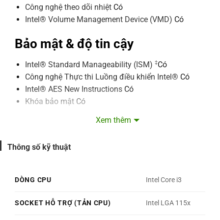
Công nghệ theo dõi nhiệt
Có
Intel® Volume Management Device (VMD)
Có
Bảo mật & độ tin cậy
‡
Intel® Standard Manageability (ISM)
Có
Công nghệ Thực thi Luồng điều khiển Intel®
Có
Intel® AES New Instructions
Có
Khóa bảo mật
Có
Intel® OS Guard
Có
Xem thêm
‡
Bit vô hiệu hoá thực thi
Có
Intel® Boot Guard
Có
Thông số kỹ thuật
Điều Khiển Thực Thi Theo Từng Chế Độ (MBE)
Có
‡
Công nghệ ảo hóa Intel® (VT-x)
Có
Công nghệ ảo hóa Intel® cho nhập/xuất được
DÒNG CPU
Intel Core i3
‡
hướng vào (VT-d)
Có
‡
Intel® VT-x với bảng trang mở rộng
Có
SOCKET HỖ TRỢ (TẢN CPU)
Intel LGA 115x