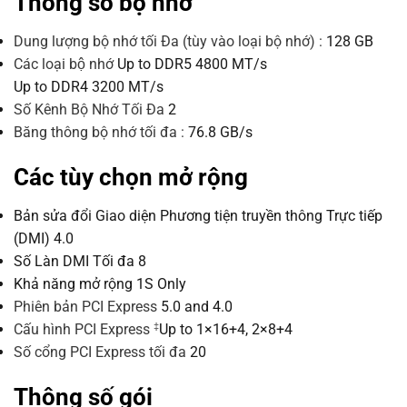
Thông số bộ nhớ
Dung lượng bộ nhớ tối Đa (tùy vào loại bộ nhớ) :
128 GB
Các loại bộ nhớ
Up to DDR5 4800 MT/s
Up to DDR4 3200 MT/s
Số Kênh Bộ Nhớ Tối Đa
2
Băng thông bộ nhớ tối đa :
76.8 GB/s
Các tùy chọn mở rộng
Bản sửa đổi Giao diện Phương tiện truyền thông Trực tiếp
(DMI)
4.0
Số Làn DMI Tối đa
8
Khả năng mở rộng
1S Only
Phiên bản PCI Express
5.0 and 4.0
‡
Cấu hình PCI Express
Up to 1×16+4, 2×8+4
Số cổng PCI Express tối đa
20
Thông số gói