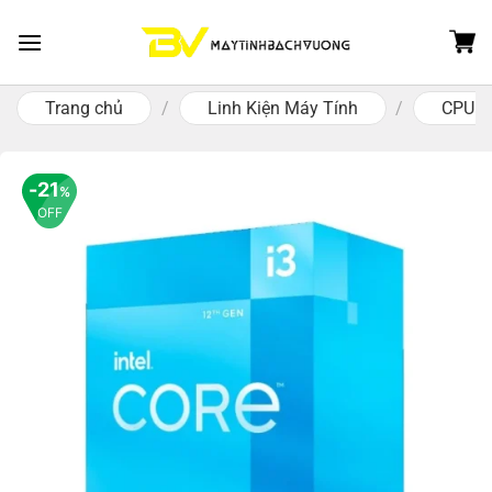
Skip
to
content
Trang chủ
/
Linh Kiện Máy Tính
/
CPU - 
21
%
OFF