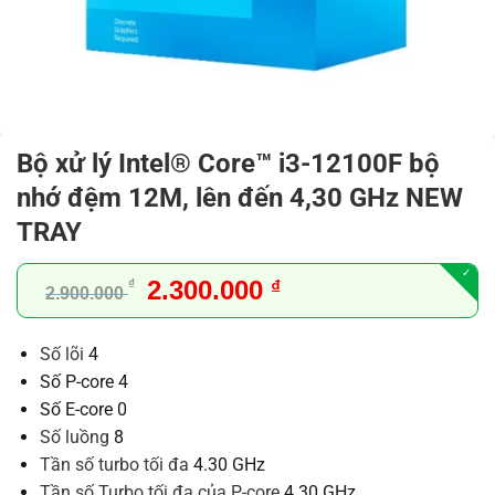
Bộ xử lý Intel® Core™ i3-12100F bộ
nhớ đệm 12M, lên đến 4,30 GHz NEW
TRAY
Giá
Giá
2.300.000
₫
₫
2.900.000
gốc
hiện
là:
tại
Số lõi
4
2.900.000 ₫.
là:
Số P-core
4
2.300.000 ₫.
Số E-core
0
Số luồng
8
Tần số turbo tối đa
4.30 GHz
Tần số Turbo tối đa của P-core
4.30 GHz