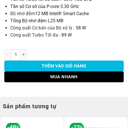
Tần số Cơ sở của P-core
3.30 GHz
Bộ nhớ đệm
12 MB Intel® Smart Cache
Tổng Bộ nhớ đệm L2
5 MB
Công suất Cơ bản của Bộ xử lý :
58 W
Công suất Turbo Tối đa :
89 W
Bộ xử lý Intel® Core™ i3-12100F bộ nhớ đệm 12M, lên đến 4,30 GHz
THÊM VÀO GIỎ HÀNG
MUA NHANH
Sản phẩm tương tự
46
22
%
%