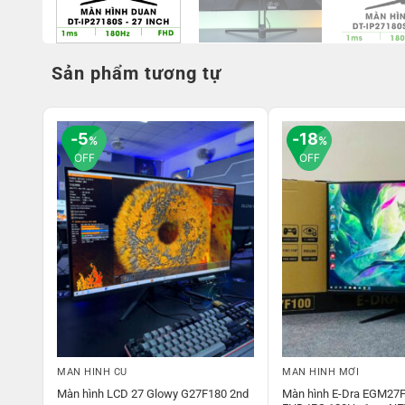
Sản phẩm tương tự
5
18
%
%
OFF
OFF
MÀN HÌNH CŨ
MÀN HÌNH MỚI
AN
Màn hình LCD 27 Glowy G27F180 2nd
Màn hình E-Dra EGM27F