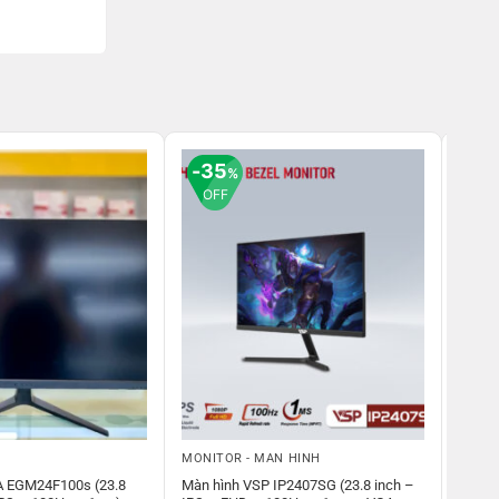
35
3
%
OFF
OF
MONITOR - MÀN HÌNH
MÀN H
A EGM24F100s (23.8
Màn hình VSP IP2407SG (23.8 inch –
Màn H