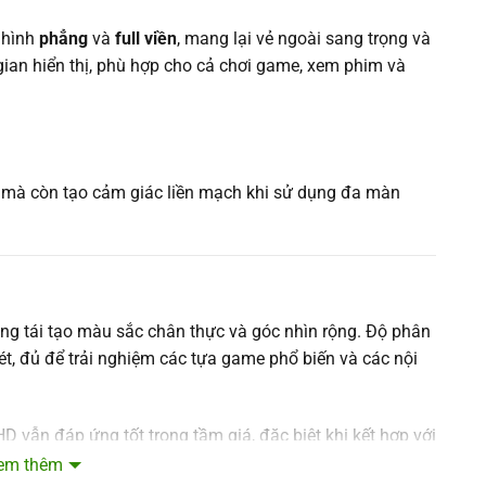
 hình
phẳng
và
full viền
, mang lại vẻ ngoài sang trọng và
gian hiển thị, phù hợp cho cả chơi game, xem phim và
ỹ mà còn tạo cảm giác liền mạch khi sử dụng đa màn
năng tái tạo màu sắc chân thực và góc nhìn rộng. Độ phân
, đủ để trải nghiệm các tựa game phổ biến và các nội
D vẫn đáp ứng tốt trong tầm giá, đặc biệt khi kết hợp với
em thêm