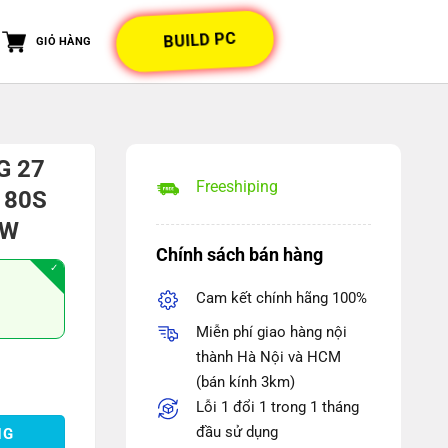
BUILD PC
GIỎ HÀNG
G 27
Freeshiping
180S
EW
Chính sách bán hàng
Cam kết chính hãng 100%
iá
iện
Miễn phí giao hàng nội
ại
thành Hà Nội và HCM
à:
(bán kính 3km)
AN IP27180S 180HZ BLACK NEW số lượng
.750.000 ₫.
Lỗi 1 đổi 1 trong 1 tháng
đầu sử dụng
NG