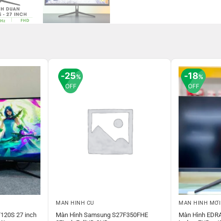
25
18
%
%
OFF
OFF
MÀN HÌNH CŨ
MÀN HÌNH MỚI
120S 27 inch
Màn Hình Samsung S27F350FHE
Màn Hình EDR