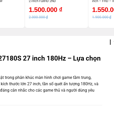
EW
27inch FullHD 2ND
inch – FHD – 
NEW
Giá
Giá
Giá
Giá
1.500.000
₫
1.550.
gốc
hiện
gốc
hiện
là:
tại
là:
tại
2.000.000
₫
1.900.000
₫
2.000.000 ₫.
là:
1.900.000 ₫.
là:
1.500.000 ₫.
1.550.000 ₫.
27180S 27 inch 180Hz – Lựa chọn
t trong phân khúc màn hình chơi game tầm trung,
 kích thước lớn 27 inch, tần số quét ấn tượng 180Hz, và
n đáng cân nhắc cho các game thủ và người dùng yêu