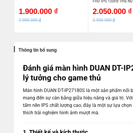
 2Ms
FHD IPS 120Hz 1ms N
Giá
Giá
Giá
Giá
1.900.000
₫
2.050.000
₫
gốc
hiện
gốc
hiện
là:
tại
là:
tại
2.000.000
₫
2.500.000
₫
2.000.000 ₫.
là:
2.500.000 ₫.
là:
1.900.000 ₫.
2.050.000 ₫.
Thông tin bổ sung
Đánh giá màn hình DUAN DT-IP
lý tưởng cho game thủ
Màn hình DUAN DT-IP27180S là một sản phẩm nổi bậ
mang đến sự cân bằng giữa hiệu năng và giá trị. Với
tấm nền IPS chất lượng cao, đây là một sự lựa chọ
thích trải nghiệm hình ảnh mượt mà.
1. Thiết kế và kích thước