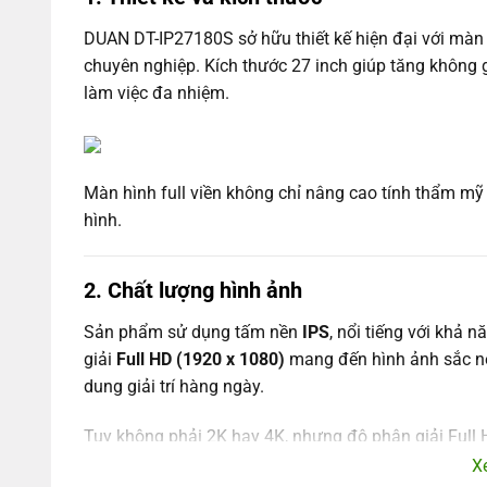
DUAN DT-IP27180S sở hữu thiết kế hiện đại với màn
chuyên nghiệp. Kích thước 27 inch giúp tăng không 
làm việc đa nhiệm.
Màn hình full viền không chỉ nâng cao tính thẩm m
hình.
2. Chất lượng hình ảnh
Sản phẩm sử dụng tấm nền
IPS
, nổi tiếng với khả 
giải
Full HD (1920 x 1080)
mang đến hình ảnh sắc nét
dung giải trí hàng ngày.
Tuy không phải 2K hay 4K, nhưng độ phân giải Full H
kích thước 27 inch, giúp các chi tiết hiển thị rõ ràng.
X