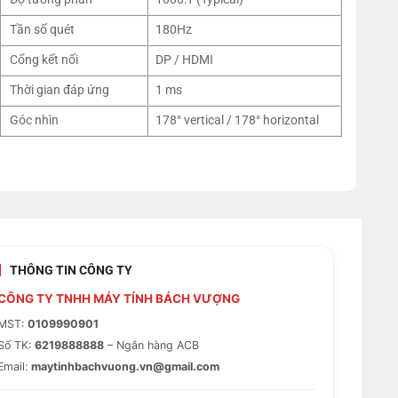
Tần số quét
180Hz
Cổng kết nối
DP / HDMI
Thời gian đáp ứng
1 ms
Góc nhìn
178° vertical / 178° horizontal
THÔNG TIN CÔNG TY
CÔNG TY TNHH MÁY TÍNH BÁCH VƯỢNG
MST:
0109990901
Số TK:
6219888888
– Ngân hàng ACB
Email:
maytinhbachvuong.vn@gmail.com