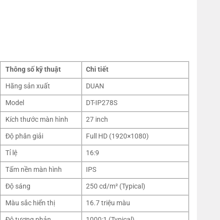
Thông số kỹ thuật
Chi tiết
Hãng sản xuất
DUAN
Model
DT-IP278S
Kích thước màn hình
27 inch
Độ phân giải
Full HD (1920×1080)
Tỉ lệ
16:9
Tấm nền màn hình
IPS
Độ sáng
250 cd/m² (Typical)
Màu sắc hiển thị
16.7 triệu màu
Độ tương phản
1000:1 (Typical)