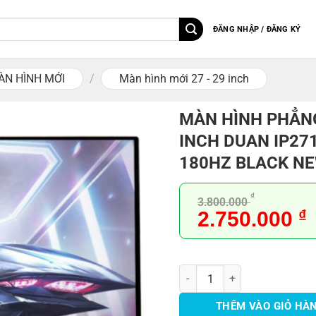
ĐĂNG NHẬP / ĐĂNG KÝ
ÀN HÌNH MỚI
/
Màn hình mới 27 - 29 inch
MÀN HÌNH PHẲN
INCH DUAN IP27
180HZ BLACK N
₫
3.800.000
Giá
G
2.750.000
₫
gốc
h
là:
t
3.800.000 ₫.
l
MÀN HÌNH PHẲNG 27 INCH DU
2
THÊM VÀO GIỎ HÀ