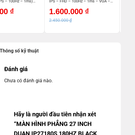
IPS – 100Hz – 1ms)
IPS – FHD – 100Hz – 1ms – VGA –
27U24
HDMI) New
Giá
Giá
Giá
Giá
000
₫
1.600.000
₫
2.
gốc
hiện
gốc
hiện
là:
tại
là:
tại
2.450.000
₫
4.10
2.450.000 ₫.
là:
4.100
là:
1.600.000 ₫.
2.850
Thông số kỹ thuật
Đánh giá
Chưa có đánh giá nào.
Hãy là người đầu tiên nhận xét
“MÀN HÌNH PHẲNG 27 INCH
DUAN IP27180S 180HZ BLACK