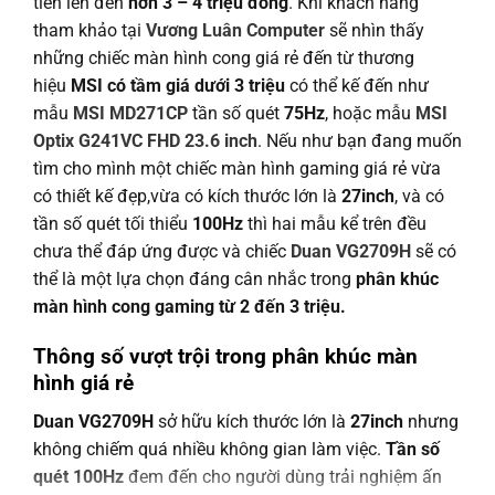
tiền lên đến
hơn 3 – 4 triệu đồng
. Khi khách hàng
tham khảo tại
Vương Luân Computer
sẽ nhìn thấy
những chiếc màn hình cong giá rẻ đến từ thương
hiệu
MSI có tầm giá dưới 3 triệu
có thể kế đến như
mẫu
MSI MD271CP
tần số quét
75Hz
, hoặc mẫu
MSI
Optix G241VC FHD 23.6 inch
. Nếu như bạn đang muốn
tìm cho mình một chiếc màn hình gaming giá rẻ vừa
có thiết kế đẹp,vừa có kích thước lớn là
27inch
, và có
tần số quét tối thiểu
100Hz
thì hai mẫu kể trên đều
chưa thể đáp ứng được và chiếc
Duan VG2709H
sẽ có
thể là một lựa chọn đáng cân nhắc trong
phân khúc
màn hình cong gaming từ 2 đến 3 triệu.
Thông số vượt trội trong phân khúc màn
hình giá rẻ
Duan VG2709H
sở hữu kích thước lớn là
27inch
nhưng
không chiếm quá nhiều không gian làm việc.
Tần số
quét 100Hz
đem đến cho người dùng trải nghiệm ấn