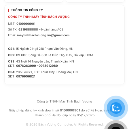
THÔNG TIN CÔNG TY
CÔNG TY TNHH MÁY TÍNH BÁCH VƯỢNG
MST:
0109990901
Số TK:
6219888888
– Ngân hàng ACB
Email:
maytinhbachvuong.vn@gmail.com
CS1:
15 Ngách 2 Ngõ 218 Phạm Văn Đồng, HN
CS2:
B9 KDC Sông Đà 688 Lê Đức Thọ, P.15, Gò Vấp, HCM
CS3:
43 Ngõ 14 Nguyễn Lân, Thanh Xuân, HN
SĐT:
0976263999 - 0978912989
CS4:
205 Louis 1, KĐT Louis City, Hoàng Mai, HN
SĐT:
0976956821
Công ty TNHH Máy Tính Bách Vượng
Giấy phép đăng ký kinh doanh số
0109990901
do sở Kế Hoạch và Đầu Tư
Thành phố Hà Nội cấp ngày 05/12/2025
© 2026 Bách Vượng Computer. All Rights Reserved.