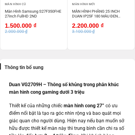
MÀN HÌNH CŨ
MÀN HÌNH MỚI
Màn Hình Samsung S27F350FHE
MÀN HÌNH PHẲNG 25 INCH
27inch FullHD 2ND
DUAN IP25F 180 MÀU ĐEN
180HZ IPS 2Ms NEW
Giá
Giá
Giá
Giá
1.500.000
₫
2.200.000
₫
gốc
hiện
gốc
hiện
2.000.000
₫
3.100.000
₫
là:
tại
là:
tại
2.000.000 ₫.
là:
3.100.000 ₫.
là:
1.500.000 ₫.
2.200.000 ₫.
Thông tin bổ sung
Duan VG2709H – Thông số khủng trong phân khúc
màn hình cong gaming dưới 3 triệu
Thiết kế của những chiếc
màn hình cong 27”
có ưu
điểm nổi bật là tạo ra góc nhìn rộng và bao quát mọi
giác quan cho người dùng. Hiện nay nếu bạn muốn sở
hữu được thiết kế màn này thì trung bình cần chi ra số