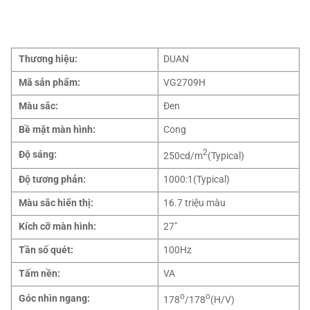
Thương hiệu:
DUAN
Mã sản phẩm:
VG2709H
Màu sắc:
Đen
Bề mặt màn hình:
Cong
2
Độ sáng:
250cd/m
(Typical)
Độ tương phản:
1000:1(Typical)
Màu sắc hiển thị:
16.7 triệu màu
Kích cỡ màn hình:
27″
Tần số quét:
100Hz
Tấm nền:
VA
o
o
Góc nhìn ngang:
178
/178
(H/V)