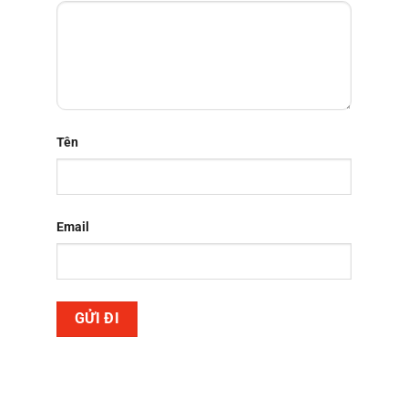
hiệu năng sử dụng. Hoặc những chủ quán muốn tìm
một chiếc màn hình cong giá rẻ và cấu hình tốt nhằm
tối ưu chi phí cho
hệ thống gamenet
của mình, thì
những chiếc màn hình
thương hiệu Duan
có thể sẽ là
một lựa chọn phù hợp.
Tên
Email