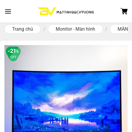
Skip
to
content
Trang chủ
/
Monitor - Màn hình
/
MÀN H
21
%
OFF