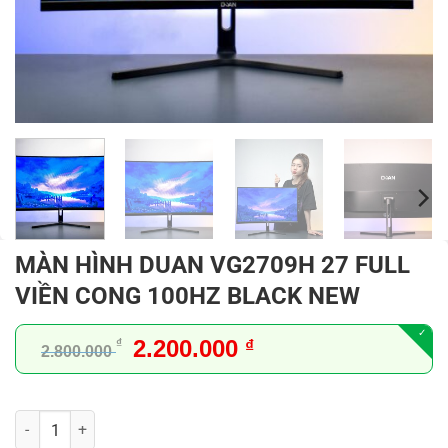
MÀN HÌNH DUAN VG2709H 27 FULL
VIỀN CONG 100HZ BLACK NEW
Giá
Giá
2.200.000
₫
₫
2.800.000
gốc
hiện
là:
tại
2.800.000 ₫.
là:
MÀN HÌNH DUAN VG2709H 27 FULL VIỀN CONG 100HZ BLACK NEW s
2.200.000 ₫.