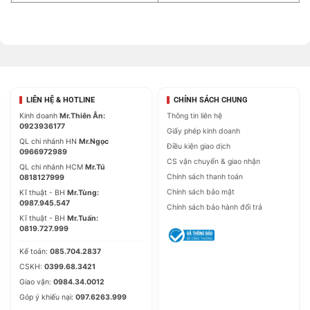
LIÊN HỆ & HOTLINE
CHÍNH SÁCH CHUNG
Kinh doanh
Mr.Thiên Ân:
Thông tin liên hệ
0923936177
Giấy phép kinh doanh
QL chi nhánh HN
Mr.Ngọc
Điều kiện giao dịch
0966972989
CS vận chuyển & giao nhận
QL chi nhánh HCM
Mr.Tú
Chính sách thanh toán
0818127999
Chính sách bảo mật
Kĩ thuật - BH
Mr.Tùng:
0987.945.547
Chính sách bảo hành đổi trả
Kĩ thuật - BH
Mr.Tuấn:
0819.727.999
Kế toán:
085.704.2837
CSKH:
0399.68.3421
Giao vận:
0984.34.0012
Góp ý khiếu nại:
097.6263.999