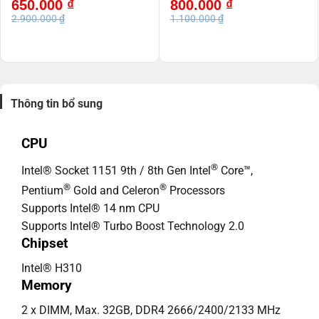
Giá
Giá
Giá
Giá
650.000
₫
800.000
₫
gốc
hiện
gốc
hiện
2.900.000
₫
1.100.000
₫
là:
tại
là:
tại
2.900.000 ₫.
là:
1.100.000 ₫.
là:
650.000 ₫.
800.000 ₫.
Thông tin bổ sung
CPU
®
Intel® Socket 1151 9th / 8th Gen Intel
Core™,
®
®
Pentium
Gold and Celeron
Processors
Supports Intel® 14 nm CPU
Supports Intel® Turbo Boost Technology 2.0
Chipset
Intel® H310
Memory
2 x DIMM, Max. 32GB, DDR4 2666/2400/2133 MHz