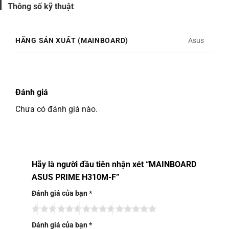
1 x PCIe 2.0 x1
Thông số kỹ thuật
Storage
Intel® H310 Chipset :
HÃNG SẢN XUẤT (MAINBOARD)
Asus
4 x SATA 6Gb/s port(s), gray,
LAN
Realtek® RTL8111H, 1 x Gigabit LAN Controller(s)
Audio
Đánh giá
Realtek ALC887/897 8-Channel High Definition Audio
Chưa có đánh giá nào.
CODEC
Audio Feature :
– Audio Shielding
– Dedicated audio PCB layers
Hãy là người đầu tiên nhận xét “MAINBOARD
* Choose the chassis with HD audio module in front
ASUS PRIME H310M-F”
panel to support 8-channel audio output.
USB Ports
Đánh giá của bạn
*
Intel® H310 Chipset :
4 x USB 3.1 Gen 1 port(s) (2 at back panel, blue, Type-
Đánh giá của bạn
*