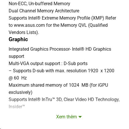
Non-ECC, Un-buffered Memory
Dual Channel Memory Architecture
Supports Intel® Extreme Memory Profile (XMP) Refer
to www.asus.com for the Memory QVL (Qualified
Vendors Lists).
Graphic
Integrated Graphics Processor- Intel® HD Graphics
support
Multi-VGA output support : D-Sub ports
– Supports D-sub with max. resolution 1920 x 1200
@ 60 Hz
Maximum shared memory of 1024 MB (for iGPU
exclusively)
Supports Intel® InTru™ 3D, Clear Video HD Technology,
Insider™
Expansion Slots
Xem thêm
1 x PCIe 3.0/2.0 x16 (x16 mode, gray)