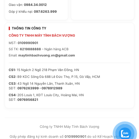
1 x LAN (RJ45) port(s)
Giao vận:
0984.34.0012
2 x USB 3.1 Gen 1 (blue) Type-A up to 5Gbps
Góp ý khiếu nại:
097.6263.999
4 x USB 2.0
3 x Audio jack(s)
THÔNG TIN CÔNG TY
Internal I/O Ports
CÔNG TY TNHH MÁY TÍNH BÁCH VƯỢNG
MST:
0109990901
1 x CPU Fan connector(s) (1 x 4 -pin)
Số TK:
6219888888
– Ngân hàng ACB
1 x Chassis Fan connector(s) (1 x 4 -pin)
Email:
maytinhbachvuong.vn@gmail.com
1 x USB 3.2 Gen 1(up to 5Gbps) connector(s)
support(s) additional 2 USB 3.2 Gen 1 port(s)
CS1:
15 Ngách 2 Ngõ 218 Phạm Văn Đồng, HN
1 x USB 2.0 connector(s) support(s) additional 2 USB
CS2:
B9 KDC Sông Đà 688 Lê Đức Thọ, P.15, Gò Vấp, HCM
2.0 port(s)
CS3:
43 Ngõ 14 Nguyễn Lân, Thanh Xuân, HN
SĐT:
0976263999 - 0978912989
4 x SATA 6Gb/s connector(s)
CS4:
205 Louis 1, KĐT Louis City, Hoàng Mai, HN
1 x 24-pin EATX Power connector(s)
SĐT:
0976956821
1 x 4-pin ATX 12V Power connector(s)
1 x Front panel audio connector(s) (AAFP)
1 x System panel(s)
Công ty TNHH Máy Tính Bách Vượng
1 x Clear CMOS jumper(s)
Giấy phép đăng ký kinh doanh số
0109990901
do sở Kế Hoạch và Đầu Tư
1 x Speaker connector