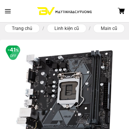
Skip
to
content
Trang chủ
/
Linh kiện cũ
/
Main cũ
41
%
OFF