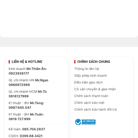
ASUS Exclusive Features
:
– AI Suite 3
– Ai Charger
– PC Cleaner
ASUS Quiet Thermal Solution
:
– Stylish Fanless Design Heat-sink solution
– ASUS Fan Xpert
ASUS EZ DIY :
– ASUS CrashFree BIOS 3
LIÊN HỆ & HOTLINE
CHÍNH SÁCH CHUNG
Kinh doanh
Mr.Thiên Ân:
Thông tin liên hệ
– ASUS EZ Flash 3
0923936177
Giấy phép kinh doanh
– ASUS UEFI BIOS EZ Mode
QL chi nhánh HN
Mr.Ngọc
Điều kiện giao dịch
ASUS Q-Design :
0966972989
CS vận chuyển & giao nhận
QL chi nhánh HCM
Mr.Tú
– ASUS Q-Slot
Chính sách thanh toán
0818127999
– ASUS Q-DIMM
Chính sách bảo mật
Kĩ thuật - BH
Mr.Tùng:
Back I/O Ports
0987.945.547
Chính sách bảo hành đổi trả
Kĩ thuật - BH
Mr.Tuấn:
1 x PS/2 keyboard (purple)
0819.727.999
1 x PS/2 mouse (green)
Kế toán:
085.704.2837
1 x D-Sub
CSKH:
0399.68.3421