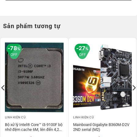
Sản phẩm tương tự
78
27
%
%
OFF
OFF
LINH KIỆN CŨ
LINH KIỆN CŨ
Bộ xử lý Intel® Core™ i3-9100F bộ
Mainboard Gigabyte B360M-D2V
nhớ đệm cache 6M, lên đến 4,20
2ND serial (M2)
GHz