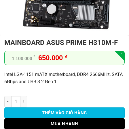
MAINBOARD ASUS PRIME H310M-F
Giá
Giá
650.000
₫
₫
1.100.000
gốc
hiện
là:
tại
Intel LGA-1151 mATX motherboard, DDR4 2666MHz, SATA
1.100.000 ₫.
là:
6Gbps and USB 3.2 Gen 1
650.000 ₫.
MAINBOARD ASUS PRIME H310M-F số lượng
THÊM VÀO GIỎ HÀNG
MUA NHANH