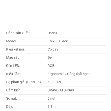
Hãng sản xuất:
DareU
Model:
EM908 Black
Kiểu kết nối:
Có dây
Màu sắc:
Đen
Đèn LED:
RGB
Kiểu cầm:
Ergonomic / Công thái học
Độ phân giải (CPI/DPI)
6000DPI
Cảm biến:
BRAVO ATG4090
Số nút:
6 nút
Dây:
1.8m