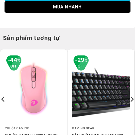
MUA NHANH
Sản phẩm tương tự
44
29
%
%
OFF
OFF
CHUỘT GAMING
GAMING GEAR