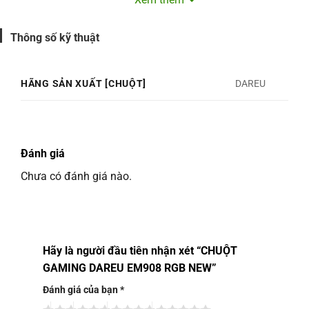
thiết bị thông qua cổng kết nối chuẩn USB với tất cả
các hệ điều đang phổ biến nhất hiện nay như Windows
Thông số kỹ thuật
10, Windows 7, Mac OS và các hệ điều hành cũ.
HÃNG SẢN XUẤT [CHUỘT]
DAREU
Đánh giá
Chưa có đánh giá nào.
Hãy là người đầu tiên nhận xét “CHUỘT
GAMING DAREU EM908 RGB NEW”
Đánh giá của bạn
*