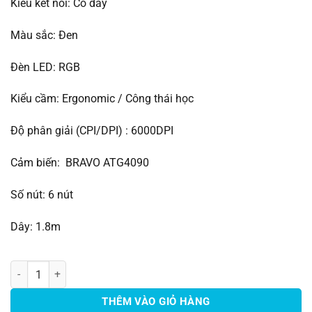
Kiểu kết nối: Có dây
Màu sắc: Đen
Đèn LED: RGB
Kiểu cầm: Ergonomic / Công thái học
Độ phân giải (CPI/DPI) : 6000DPI
Cảm biến: BRAVO ATG4090
Số nút: 6 nút
Dây: 1.8m
CHUỘT GAMING DAREU EM908 RGB NEW số lượng
THÊM VÀO GIỎ HÀNG