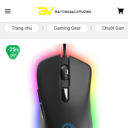
Skip
to
content
Trang chủ
/
Gaming Gear
/
Chuột Gami
25
%
OFF