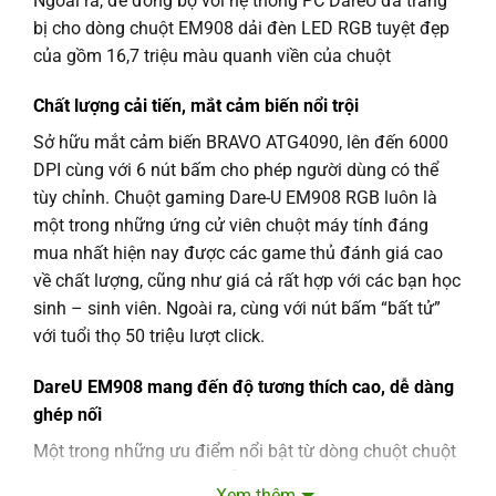
Ngoài ra, để đồng bộ với hệ thống PC DareU đã trang
bị cho dòng chuột EM908 dải đèn LED RGB tuyệt đẹp
của gồm 16,7 triệu màu quanh viền của chuột
Chất lượng cải tiến, mắt cảm biến nổi trội
Sở hữu mắt cảm biến BRAVO ATG4090, lên đến 6000
DPI cùng với 6 nút bấm cho phép người dùng có thể
tùy chỉnh. Chuột gaming Dare-U EM908 RGB luôn là
một trong những ứng cử viên chuột máy tính đáng
mua nhất hiện nay được các game thủ đánh giá cao
về chất lượng, cũng như giá cả rất hợp với các bạn học
sinh – sinh viên. Ngoài ra, cùng với nút bấm “bất tử”
với tuổi thọ 50 triệu lượt click.
DareU EM908 mang đến độ tương thích cao, dễ dàng
ghép nối
Một trong những ưu điểm nổi bật từ dòng chuột chuột
DAREU EM908 chính là dễ dàng ghép nối với tất cả các
Xem thêm