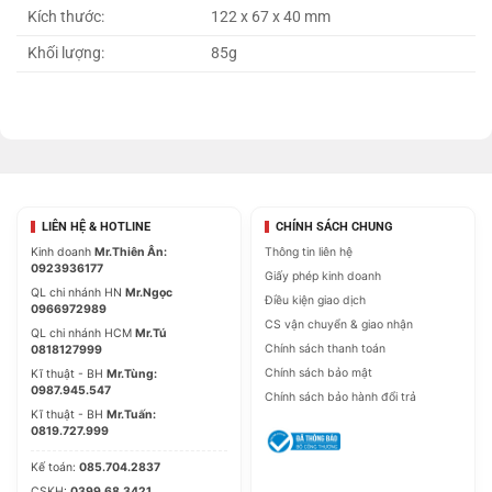
Kích thước:
122 x 67 x 40 mm
Khối lượng:
85g
LIÊN HỆ & HOTLINE
CHÍNH SÁCH CHUNG
Kinh doanh
Mr.Thiên Ân:
Thông tin liên hệ
0923936177
Giấy phép kinh doanh
QL chi nhánh HN
Mr.Ngọc
Điều kiện giao dịch
0966972989
CS vận chuyển & giao nhận
QL chi nhánh HCM
Mr.Tú
Chính sách thanh toán
0818127999
Chính sách bảo mật
Kĩ thuật - BH
Mr.Tùng:
0987.945.547
Chính sách bảo hành đổi trả
Kĩ thuật - BH
Mr.Tuấn:
0819.727.999
Kế toán:
085.704.2837
CSKH:
0399.68.3421