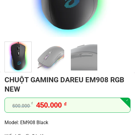
CHUỘT GAMING DAREU EM908 RGB
NEW
Giá
Giá
450.000
₫
₫
600.000
gốc
hiện
là:
tại
Model: EM908 Black
600.000 ₫.
là:
450.000 ₫.