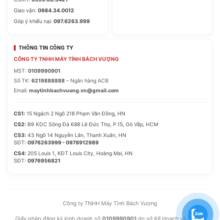
Giao vận:
0984.34.0012
Góp ý khiếu nại:
097.6263.999
THÔNG TIN CÔNG TY
CÔNG TY TNHH MÁY TÍNH BÁCH VƯỢNG
MST:
0109990901
Số TK:
6219888888
– Ngân hàng ACB
Email:
maytinhbachvuong.vn@gmail.com
CS1:
15 Ngách 2 Ngõ 218 Phạm Văn Đồng, HN
CS2:
B9 KDC Sông Đà 688 Lê Đức Thọ, P.15, Gò Vấp, HCM
CS3:
43 Ngõ 14 Nguyễn Lân, Thanh Xuân, HN
SĐT:
0976263999 - 0978912989
CS4:
205 Louis 1, KĐT Louis City, Hoàng Mai, HN
SĐT:
0976956821
Công ty TNHH Máy Tính Bách Vượng
Giấy phép đăng ký kinh doanh số
0109990901
do sở Kế Hoạch và Đầu Tư