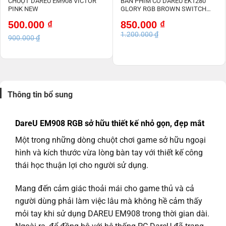
CHUỘT DAREU EM908 VICTOR
BÀN PHÍM CƠ DAREU EK1280
PINK NEW
GLORY RGB BROWN SWITCH
NEW
Giá
Giá
Giá
Giá
500.000
₫
850.000
₫
gốc
hiện
gốc
hiện
1.200.000
₫
là:
tại
là:
tại
900.000
₫
900.000 ₫.
là:
1.200.000 ₫.
là:
500.000 ₫.
850.000 ₫.
Thông tin bổ sung
DareU EM908 RGB sở hữu thiết kế nhỏ gọn, đẹp mắt
Một trong những dòng chuột chơi game sở hữu ngoại
hình và kích thước vừa lòng bàn tay với thiết kế công
thái học thuận lợi cho người sử dụng.
Mang đến cảm giác thoải mái cho game thủ và cả
người dùng phải làm việc lâu mà không hề cảm thấy
mỏi tay khi sử dụng DAREU EM908 trong thời gian dài.