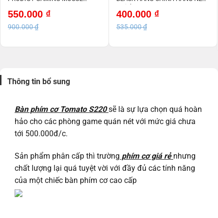
WHITE NEW
serial
Giá
Giá
Giá
Giá
550.000
₫
400.000
₫
gốc
hiện
gốc
hiện
là:
tại
là:
tại
900.000
₫
535.000
₫
900.000 ₫.
là:
535.000 ₫.
là:
550.000 ₫.
400.000 ₫.
Thông tin bổ sung
Bàn phím cơ Tomato S220
sẽ là sự lựa chọn quá hoàn
hảo cho các phòng game quán nét với mức giá chưa
tới 500.000đ/c.
Sản phẩm phân cấp thì trường
phím cơ giá rẻ
nhưng
chất lượng lại quá tuyệt vời với đầy đủ các tính năng
của một chiếc bàn phím cơ cao cấp