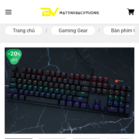
Skip
to
content
Trang chủ
/
Gaming Gear
/
Bàn phím C
20
%
OFF