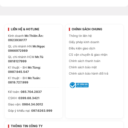
LIÊN HỆ & HOTLINE
CHÍNH SÁCH CHUNG
Kinh doanh
Mr.Thiên Ân:
Thông tin liên hệ
0923936177
Giấy phép kinh doanh
QL chi nhánh HN
Mr.Ngọc
Điều kiện giao dịch
0966972989
CS vận chuyển & giao nhận
QL chi nhánh HCM
Mr.Tú
Chính sách thanh toán
0818127999
Chính sách bảo mật
Kĩ thuật - BH
Mr.Tùng:
0987.945.547
Chính sách bảo hành đổi trả
Kĩ thuật - BH
Mr.Tuấn:
0819.727.999
Kế toán:
085.704.2837
CSKH:
0399.68.3421
Giao vận:
0984.34.0012
Góp ý khiếu nại:
097.6263.999
THÔNG TIN CÔNG TY