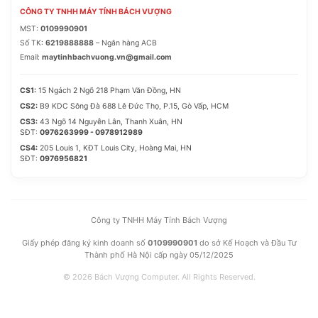
CÔNG TY TNHH MÁY TÍNH BÁCH VƯỢNG
MST:
0109990901
Số TK:
6219888888
– Ngân hàng ACB
Email:
maytinhbachvuong.vn@gmail.com
CS1:
15 Ngách 2 Ngõ 218 Phạm Văn Đồng, HN
CS2:
B9 KDC Sông Đà 688 Lê Đức Thọ, P.15, Gò Vấp, HCM
CS3:
43 Ngõ 14 Nguyễn Lân, Thanh Xuân, HN
SĐT:
0976263999 - 0978912989
CS4:
205 Louis 1, KĐT Louis City, Hoàng Mai, HN
SĐT:
0976956821
Công ty TNHH Máy Tính Bách Vượng
Giấy phép đăng ký kinh doanh số
0109990901
do sở Kế Hoạch và Đầu Tư
Thành phố Hà Nội cấp ngày 05/12/2025
© 2026 Bách Vượng Computer. All Rights Reserved.