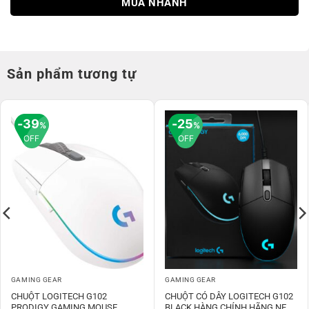
MUA NHANH
Sản phẩm tương tự
39
25
%
%
OFF
OFF
GAMING GEAR
GAMING GEAR
CHUỘT LOGITECH G102
CHUỘT CÓ DÂY LOGITECH G102
PRODIGY GAMING MOUSE
BLACK HÀNG CHÍNH HÃNG NEW