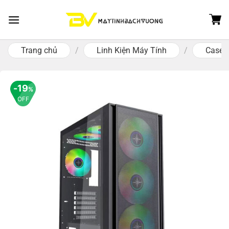
Skip
to
content
Trang chủ
/
Linh Kiện Máy Tính
/
Case -
19
%
OFF