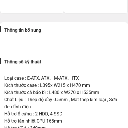
2.800.000 ₫.
là:
5.300.000 ₫.
là:
1.500.000 ₫.
3.500.000 ₫.
Thông tin bổ sung
Thông số kỹ thuật
Loại case : E-ATX, ATX、M-ATX、ITX
Kích thước case : L395x W215 x H470 mm
Kích thước cả bảo bì : L480 x W270 x H535mm
Chất Liệu : Thép độ dầy 0.5mm , Mặt thép kim loại , Sơn
đen tĩnh điện
Hỗ trợ ổ cứng : 2 HDD, 4 SSD
Hỗ trợ tản nhiệt CPU 165mm