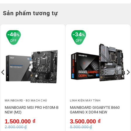
Sản phẩm tương tự
46
34
%
%
OFF
OFF
MAINBOARD - BO MẠCH CHỦ
LINH KIỆN MÁY TÍNH
MAINBOARD MSI PRO H510M-B
MAINBOARD GIGABYTE B660
NEW (M2)
GAMING X DDR4 NEW
Giá
Giá
Giá
Giá
1.500.000
₫
3.500.000
₫
gốc
hiện
gốc
hiện
2.800.000
₫
5.300.000
₫
là:
tại
là:
tại