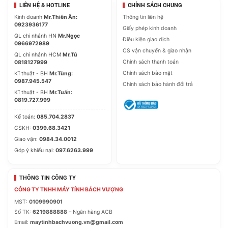
LIÊN HỆ & HOTLINE
CHÍNH SÁCH CHUNG
Kinh doanh
Mr.Thiên Ân:
Thông tin liên hệ
0923936177
Giấy phép kinh doanh
QL chi nhánh HN
Mr.Ngọc
Điều kiện giao dịch
0966972989
CS vận chuyển & giao nhận
QL chi nhánh HCM
Mr.Tú
Chính sách thanh toán
0818127999
Chính sách bảo mật
Kĩ thuật - BH
Mr.Tùng:
0987.945.547
Chính sách bảo hành đổi trả
Kĩ thuật - BH
Mr.Tuấn:
0819.727.999
Kế toán:
085.704.2837
CSKH:
0399.68.3421
Giao vận:
0984.34.0012
Góp ý khiếu nại:
097.6263.999
THÔNG TIN CÔNG TY
CÔNG TY TNHH MÁY TÍNH BÁCH VƯỢNG
MST:
0109990901
Số TK:
6219888888
– Ngân hàng ACB
Email:
maytinhbachvuong.vn@gmail.com