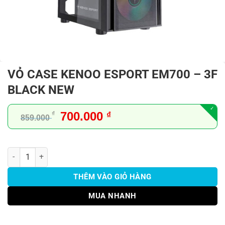
VỎ CASE KENOO ESPORT EM700 – 3F
BLACK NEW
Giá
Giá
700.000
₫
₫
859.000
gốc
hiện
là:
tại
859.000 ₫.
là:
VỎ CASE KENOO ESPORT EM700 - 3F BLACK NEW số lượng
700.000 ₫.
THÊM VÀO GIỎ HÀNG
MUA NHANH