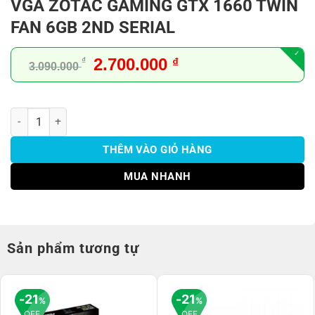
VGA ZOTAC GAMING GTX 1660 TWIN
FAN 6GB 2ND SERIAL
Giá
Giá
2.700.000
₫
₫
3.090.000
gốc
hiện
là:
tại
3.090.000 ₫.
là:
VGA ZOTAC GAMING GTX 1660 TWIN FAN 6GB 2ND SERIAL số lượn
2.700.000 ₫.
THÊM VÀO GIỎ HÀNG
MUA NHANH
Sản phẩm tương tự
21
21
%
%
OFF
OFF