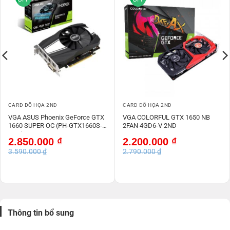
CARD ĐỒ HỌA 2ND
CARD ĐỒ HỌA 2ND
VGA ASUS Phoenix GeForce GTX
VGA COLORFUL GTX 1650 NB
1660 SUPER OC (PH-GTX1660S-
2FAN 4GD6-V 2ND
O6G) 2ND
Giá
Giá
Giá
Giá
2.850.000
₫
2.200.000
₫
gốc
hiện
gốc
hiện
3.590.000
₫
2.790.000
₫
là:
tại
là:
tại
3.590.000 ₫.
là:
2.790.000 ₫.
là:
2.850.000 ₫.
2.200.000 ₫.
Thông tin bổ sung