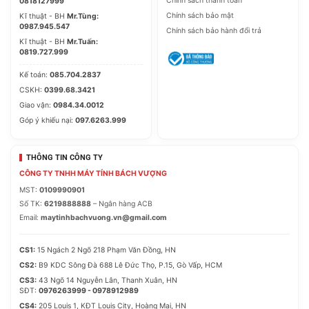
Chính sách thanh toán
0818127999
Chính sách bảo mật
Kĩ thuật - BH
Mr.Tùng:
0987.945.547
Chính sách bảo hành đổi trả
Kĩ thuật - BH
Mr.Tuấn:
0819.727.999
Kế toán:
085.704.2837
CSKH:
0399.68.3421
Giao vận:
0984.34.0012
Góp ý khiếu nại:
097.6263.999
THÔNG TIN CÔNG TY
CÔNG TY TNHH MÁY TÍNH BÁCH VƯỢNG
MST:
0109990901
Số TK:
6219888888
– Ngân hàng ACB
Email:
maytinhbachvuong.vn@gmail.com
CS1:
15 Ngách 2 Ngõ 218 Phạm Văn Đồng, HN
CS2:
B9 KDC Sông Đà 688 Lê Đức Thọ, P.15, Gò Vấp, HCM
CS3:
43 Ngõ 14 Nguyễn Lân, Thanh Xuân, HN
SĐT:
0976263999 - 0978912989
CS4:
205 Louis 1, KĐT Louis City, Hoàng Mai, HN