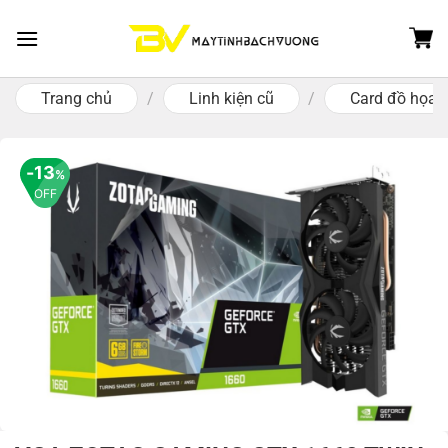
Skip
to
content
Trang chủ
/
Linh kiện cũ
/
Card đồ họa 
13
%
OFF