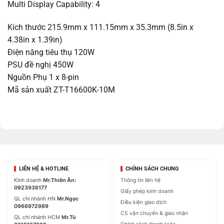
Multi Display Capability: 4
Kích thước 215.9mm x 111.15mm x 35.3mm (8.5in x
4.38in x 1.39in)
Điện năng tiêu thụ 120W
PSU đề nghị 450W
Nguồn Phụ 1 x 8-pin
Mã sản xuất ZT-T16600K-10M
LIÊN HỆ & HOTLINE
CHÍNH SÁCH CHUNG
Kinh doanh
Mr.Thiên Ân:
Thông tin liên hệ
0923936177
Giấy phép kinh doanh
QL chi nhánh HN
Mr.Ngọc
Điều kiện giao dịch
0966972989
CS vận chuyển & giao nhận
QL chi nhánh HCM
Mr.Tú