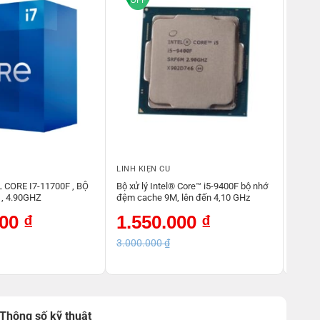
LINH KIỆN CŨ
LINH 
L CORE I7-11700F , BỘ
Bộ xử lý Intel® Core™ i5-9400F bộ nhớ
MAIN
, 4.90GHZ
đệm cache 9M, lên đến 4,10 GHz
R2.0 
Giá
Giá
Giá
Giá
000
₫
1.550.000
₫
65
gốc
hiện
gốc
hiện
là:
tại
là:
tại
3.000.000
₫
1.10
3.000.000 ₫.
là:
1.100
là:
1.550.000 ₫.
650.0
Thông số kỹ thuật