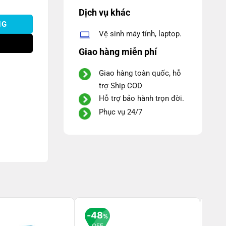
.850.000 ₫.
Dịch vụ khác
NG
Vệ sinh máy tính, laptop.
Giao hàng miễn phí
Giao hàng toàn quốc, hỗ
trợ Ship COD
Hỗ trợ bảo hành trọn đời.
Phục vụ 24/7
48
4
%
OFF
OF