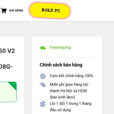
BUILD PC
GIỎ HÀNG
Freeshiping
50 V2
Chính sách bán hàng
O8G-
Cam kết chính hãng 100%
Miễn phí giao hàng nội
thành Hà Nội và HCM
iá
(bán kính 3km)
iện
Lỗi 1 đổi 1 trong 1 tháng
ại
đầu sử dụng
à:
3050 V2 OC EDITION 8GB (DUAL-RTX3050-O8G-V2) BH T6-2026 số l