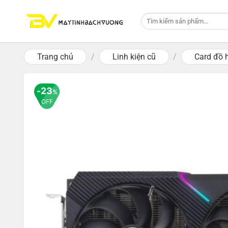
Skip
Tìm
to
kiếm:
content
Trang chủ
/
Linh kiện cũ
/
Card đồ 
23
%
OFF