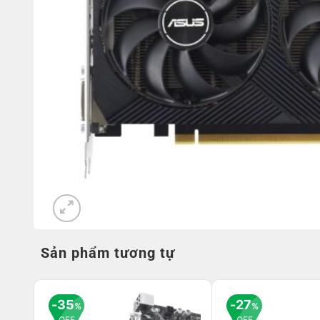
Sản phẩm tương tự
35
27
%
%
OFF
OFF