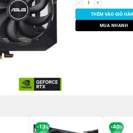
3
THÊM VÀO GIỎ HÀ
MUA NHANH
13
40
%
%
OFF
OFF