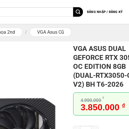
ĐĂNG NHẬP / ĐĂNG KÝ
họa 2nd
/
VGA Asus Cũ
VGA ASUS DUAL
GEFORCE RTX 30
OC EDITION 8GB
(DUAL-RTX3050-
V2) BH T6-2026
₫
4.990.000
Giá
G
3.850.000
₫
gốc
h
là:
t
4.990.000 ₫.
l
VGA ASUS DUAL GEFORCE RTX 