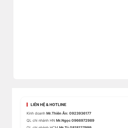
LIÊN HỆ & HOTLINE
Kinh doanh
Mr.Thiên Ân: 0923936177
QL chi nhánh HN
Mr.Ngọc 0966972989
QL chi nhánh HCM
Mr.Tú 0818127999