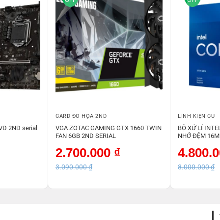
CARD ĐỒ HỌA 2ND
LINH KIỆN CŨ
D 2ND serial
VGA ZOTAC GAMING GTX 1660 TWIN
BỘ XỬ LÍ INTE
FAN 6GB 2ND SERIAL
NHỚ ĐỆM 16M 
Giá
Giá
Giá
Giá
2.700.000
₫
4.800.
gốc
hiện
gốc
hiện
là:
tại
là:
tại
3.090.000
₫
8.000.000
₫
3.090.000 ₫.
là:
8.000.000 ₫.
là:
2.700.000 ₫.
4.800.000 ₫.