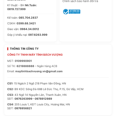
Chính sách bảo hành đổi trả
Kĩ thuật - BH
Mr.Tuấn:
0819.727.999
Kế toán:
085.704.2837
CSKH:
0399.68.3421
Giao vận:
0984.34.0012
Góp ý khiếu nại:
097.6263.999
THÔNG TIN CÔNG TY
CÔNG TY TNHH MÁY TÍNH BÁCH VƯỢNG
MST:
0109990901
Số TK:
6219888888
– Ngân hàng ACB
Email:
maytinhbachvuong.vn@gmail.com
CS1:
15 Ngách 2 Ngõ 218 Phạm Văn Đồng, HN
CS2:
B9 KDC Sông Đà 688 Lê Đức Thọ, P.15, Gò Vấp, HCM
CS3:
43 Ngõ 14 Nguyễn Lân, Thanh Xuân, HN
SĐT:
0976263999 - 0978912989
CS4:
205 Louis 1, KĐT Louis City, Hoàng Mai, HN
SĐT:
0976956821