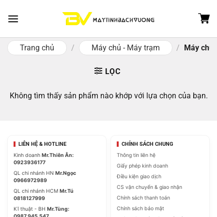
Skip
to
content
Trang chủ
/
Máy chủ - Máy trạm
/
Máy chủ 
LỌC
Không tìm thấy sản phẩm nào khớp với lựa chọn của bạn.
LIÊN HỆ & HOTLINE
CHÍNH SÁCH CHUNG
Kinh doanh
Mr.Thiên Ân:
Thông tin liên hệ
0923936177
Giấy phép kinh doanh
QL chi nhánh HN
Mr.Ngọc
Điều kiện giao dịch
0966972989
CS vận chuyển & giao nhận
QL chi nhánh HCM
Mr.Tú
Chính sách thanh toán
0818127999
Chính sách bảo mật
Kĩ thuật - BH
Mr.Tùng:
0987.945.547